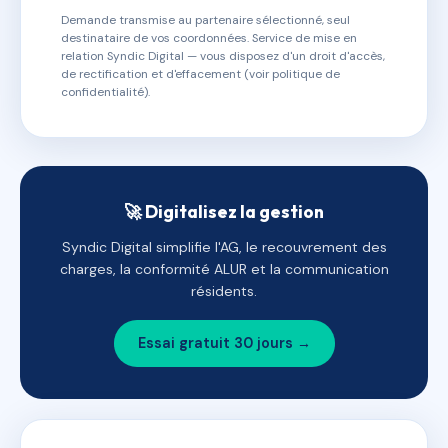
Demande transmise au partenaire sélectionné, seul
destinataire de vos coordonnées. Service de mise en
relation Syndic Digital — vous disposez d'un droit d'accès,
de rectification et d'effacement (voir politique de
confidentialité).
🚀 Digitalisez la gestion
Syndic Digital simplifie l'AG, le recouvrement des
charges, la conformité ALUR et la communication
résidents.
Essai gratuit 30 jours →