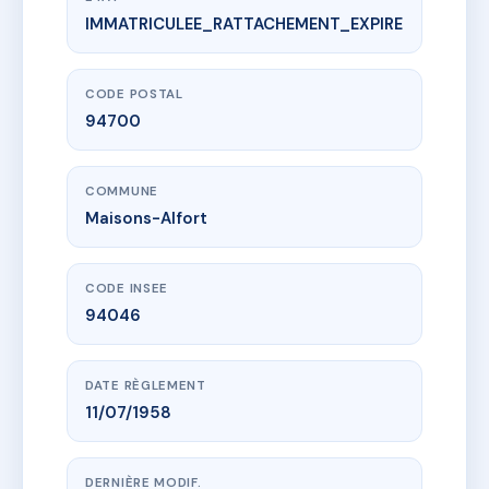
IMMATRICULEE_RATTACHEMENT_EXPIRE
www.vme.plus/AB7739030
SDC 1 à 13 Rue Carnot Maisons Alfort
1 r carnot
94700 Maisons-Alfort
CODE POSTAL
94700
COMMUNE
Maisons-Alfort
CODE INSEE
94046
DATE RÈGLEMENT
11/07/1958
DERNIÈRE MODIF.