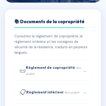
🇫🇷 RFRAB7739030
SDC 1 à 13 Rue Carnot
📚 Documents de la copropriété
Maisons Alfort
Consultez le règlement de copropriété, le
📍 1 r carnot 94700 Maisons-Alfort
règlement intérieur et les consignes de
⚠ IMMATRICULEE_RATTACHEMENT_EXPIRE
sécurité de la résidence, traduits en plusieurs
langues.
🏠 138 lots
🏗 1 bâtiment(s)
📞 Contacter Syndic Digital
💬 WhatsApp
Règlement de copropriété
Non
📜
→
publié
✉ Email
📋
→
Règlement intérieur
Non publié