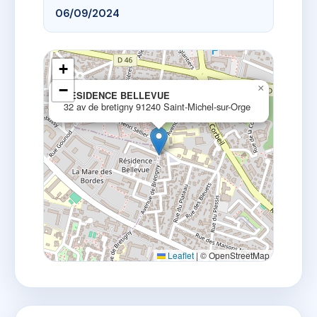
06/09/2024
+
−
×
RESIDENCE BELLEVUE
32 av de bretigny 91240 Saint-Michel-sur-Orge
Leaflet
|
© OpenStreetMap