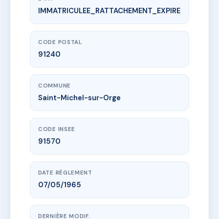
IMMATRICULEE_RATTACHEMENT_EXPIRE
www.vme.plus/AB8176505
RESIDENCE BELLEVUE
32 av de bretigny
91240 Saint-Michel-sur-Orge
CODE POSTAL
91240
COMMUNE
Saint-Michel-sur-Orge
CODE INSEE
91570
DATE RÈGLEMENT
07/05/1965
DERNIÈRE MODIF.