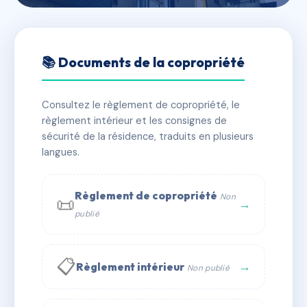
🇫🇷 RFRAB8176505
RESIDENCE BELLEVUE
📚 Documents de la copropriété
📍 32 av de bretigny 91240 Saint-Michel-sur-Orge
Consultez le règlement de copropriété, le
⚠ IMMATRICULEE_RATTACHEMENT_EXPIRE
règlement intérieur et les consignes de
🏠 254 lots
🏗 4 bâtiment(s)
sécurité de la résidence, traduits en plusieurs
langues.
📞 Contacter Syndic Digital
💬 WhatsApp
Règlement de copropriété
Non
📜
✉ Email
→
publié
📋
→
Règlement intérieur
Non publié