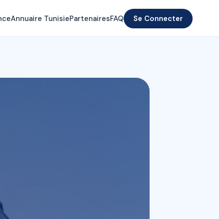
nce
Annuaire Tunisie
Partenaires
FAQ
Se Connecter