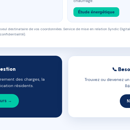
chauffage.
Étude énergétique
eul destinataire de vos coordonnées. Service de mise en relation Syndic Digital
confidentialité).
gestion
📞 Beso
uvrement des charges, la
Trouvez ou devenez un c
cation résidents.
Ré
ours →
N