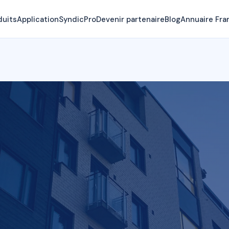
duits
Application
SyndicPro
Devenir partenaire
Blog
Annuaire Fra