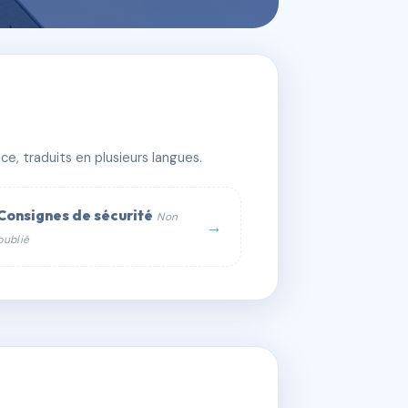
e, traduits en plusieurs langues.
Consignes de sécurité
Non
→
publié
web :
om