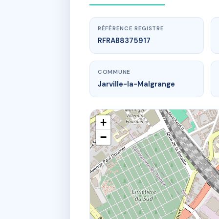
RÉFÉRENCE REGISTRE
RFRAB8375917
COMMUNE
Jarville-la-Malgrange
+
−
w
3 r charles