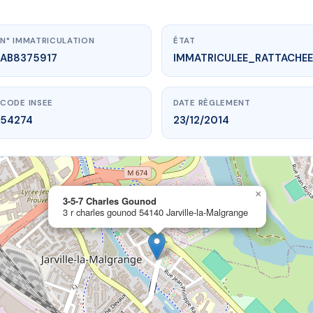
N° IMMATRICULATION
ÉTAT
AB8375917
IMMATRICULEE_RATTACHEE
CODE INSEE
DATE RÈGLEMENT
54274
23/12/2014
×
ww.vme.plus/AB8375917
3-5-7 Charles Gounod
3 r charles gounod 54140 Jarville-la-Malgrange
3-5-7 Charles Gounod
 gounod
54140 Jarville-la-Malgrange