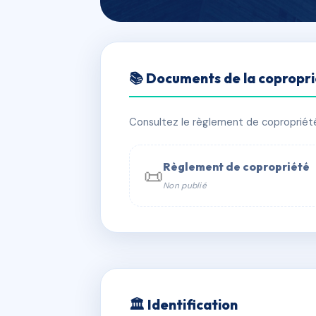
🇫🇷 RFRAB8664187
📚 Documents de la copropr
LES TUILERIES
📍 6 r des tuileries 67200 Strasbour
Consultez le règlement de copropriété, 
✓ Immatriculée
🏠 215 lots
🏗 2 
Règlement de copropriété
📜
Non publié
📞 Contacter Syndic Digital

Coproprié
229 
N°
w
🏛 Identification