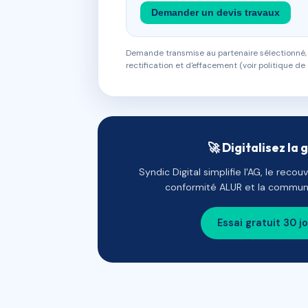
Demander un devis travaux
Demande transmise au partenaire sélectionné, s
rectification et d'effacement (voir politique de 
🚀 Digitalisez la 
Syndic Digital simplifie l'AG, le reco
conformité ALUR et la communi
Essai gratuit 30 j