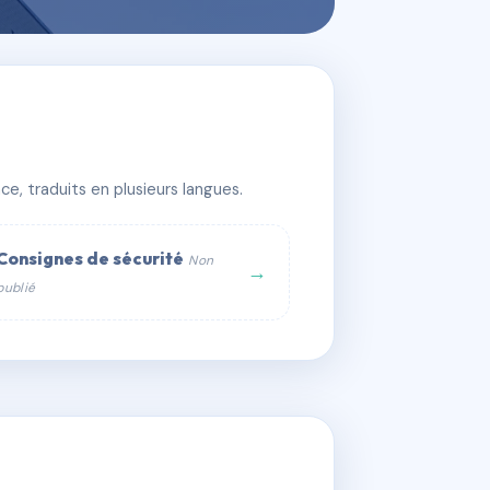
e, traduits en plusieurs langues.
Consignes de sécurité
Non
→
publié
web :
om