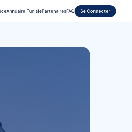
nce
Annuaire Tunisie
Partenaires
FAQ
Se Connecter