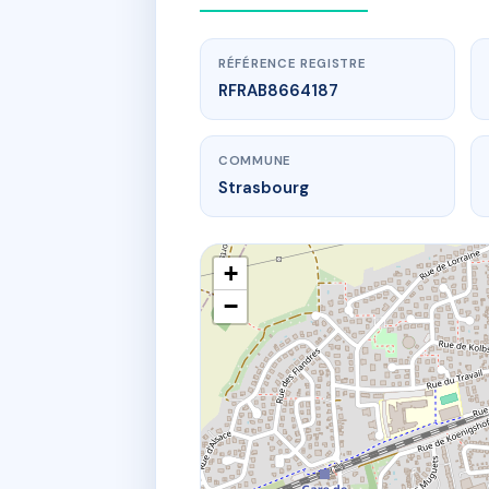
RÉFÉRENCE REGISTRE
RFRAB8664187
COMMUNE
Strasbourg
+
−
www.
6 r des t