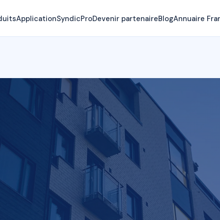
duits
Application
SyndicPro
Devenir partenaire
Blog
Annuaire Fra