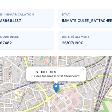
N° IMMATRICULATION
ÉTAT
AB8664187
IMMATRICULEE_RATTACHEE
CODE INSEE
DATE RÈGLEMENT
67482
26/07/1990
×
vme.plus/AB8664187
LES TUILERIES
6 r des tuileries 67200 Strasbourg
LES TUILERIES
uileries
67200 Strasbourg