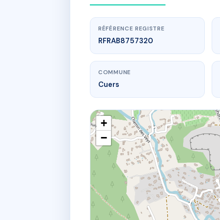
RÉFÉRENCE REGISTRE
RFRAB8757320
COMMUNE
Cuers
+
−
www.
43 r 