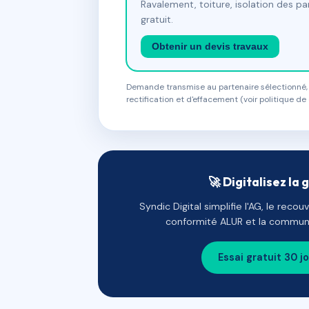
Ravalement, toiture, isolation des p
gratuit.
Obtenir un devis travaux
Demande transmise au partenaire sélectionné, s
rectification et d'effacement (voir politique de 
🚀 Digitalisez la 
Syndic Digital simplifie l'AG, le reco
conformité ALUR et la communi
Essai gratuit 30 j