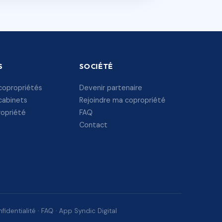
S
SOCIÉTÉ
copropriétés
Devenir partenaire
cabinets
Rejoindre ma copropriété
ropriété
FAQ
Contact
fidentialité
·
FAQ
·
App Syndic Digital