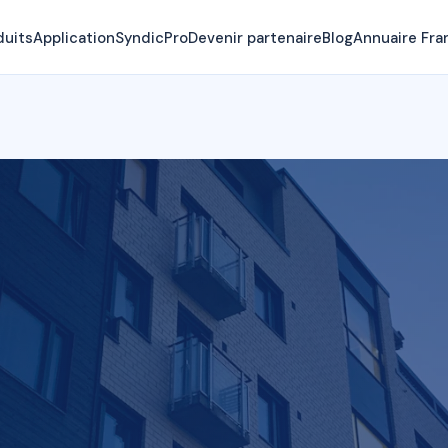
duits
Application
SyndicPro
Devenir partenaire
Blog
Annuaire Fra