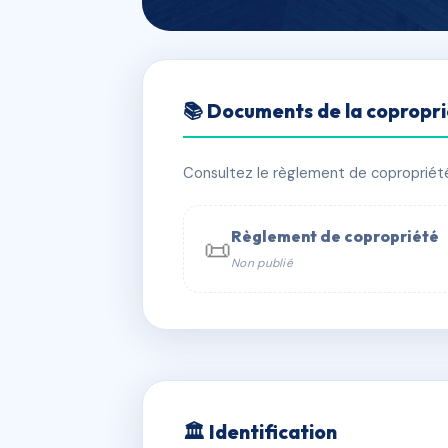
🇫🇷 RFRAB8757320
📚 Documents de la copropr
GRANDE TERR
📍 43 r raoul dufy 83390 Cuers
Consultez le règlement de copropriété, 
✓ Immatriculée
🏠 170 lots
🏗 4
Règlement de copropriété
📜
Non publié
📞 Contacter Syndic Digital

Coproprié
229 
N°
w
🏛 Identification