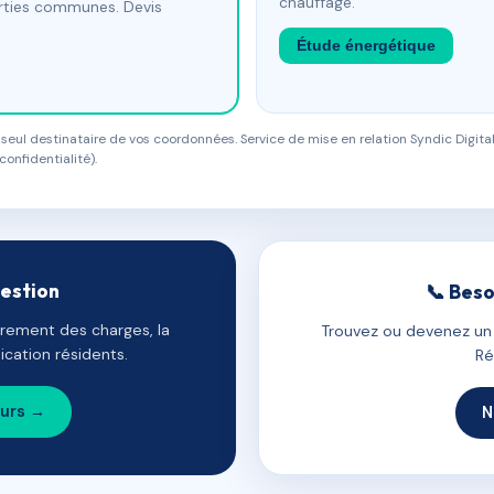
chauffage.
arties communes. Devis
Étude énergétique
eul destinataire de vos coordonnées. Service de mise en relation Syndic Digital
confidentialité).
gestion
📞 Beso
uvrement des charges, la
Trouvez ou devenez un c
cation résidents.
Ré
ours →
N