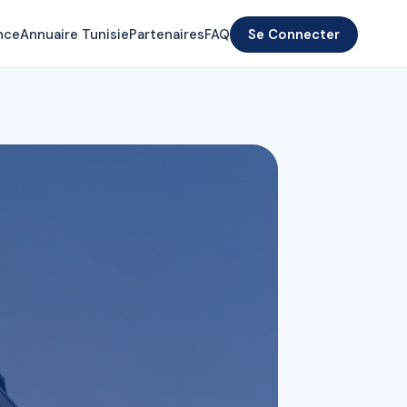
nce
Annuaire Tunisie
Partenaires
FAQ
Se Connecter