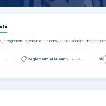
iété
E
le règlement intérieur et les consignes de sécurité de la résidenc
 bâtiment(s)
📋
🚨
→
→
Règlement intérieur
Non publié
 WhatsApp
✉ Email
té
rue Saint-Honoré, 75001 Paris - Tél. : +33 6 51 11 56 90 - 
AB8757320
🇫🇷
ww.syndic.digital - E-mail : syndic.digital@gmail.c