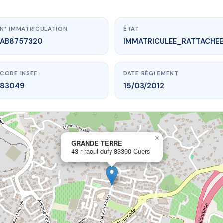
N° IMMATRICULATION
ÉTAT
AB8757320
IMMATRICULEE_RATTACHEE
CODE INSEE
DATE RÈGLEMENT
83049
15/03/2012
×
vme.plus/AB8757320
GRANDE TERRE
43 r raoul dufy 83390 Cuers
GRANDE TERRE
raoul dufy
83390 Cuers