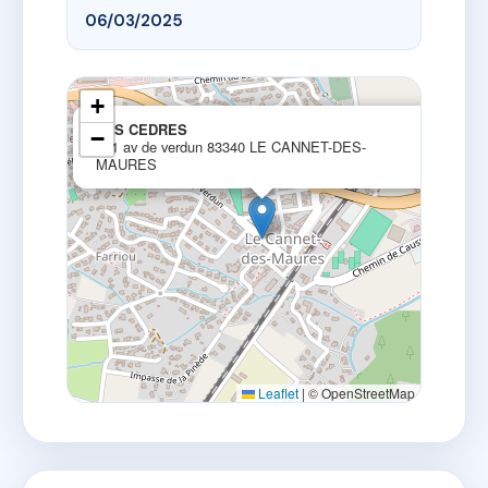
06/03/2025
+
×
LES CEDRES
−
181 av de verdun 83340 LE CANNET-DES-
MAURES
Leaflet
|
© OpenStreetMap