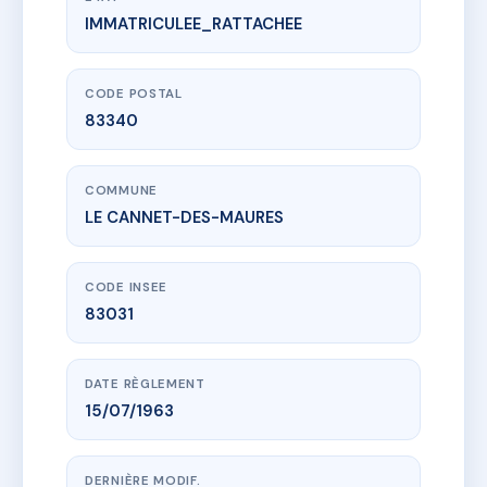
IMMATRICULEE_RATTACHEE
www.vme.plus/AB8769382
LES CEDRES
181 av de verdun
83340 LE CANNET-DES-MAURES
CODE POSTAL
83340
COMMUNE
LE CANNET-DES-MAURES
CODE INSEE
83031
DATE RÈGLEMENT
15/07/1963
DERNIÈRE MODIF.