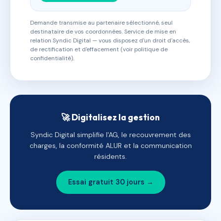
Demande transmise au partenaire sélectionné, seul
destinataire de vos coordonnées. Service de mise en
relation Syndic Digital — vous disposez d'un droit d'accès,
de rectification et d'effacement (voir politique de
confidentialité).
🚀 Digitalisez la gestion
Syndic Digital simplifie l'AG, le recouvrement des
charges, la conformité ALUR et la communication
résidents.
Essai gratuit 30 jours →