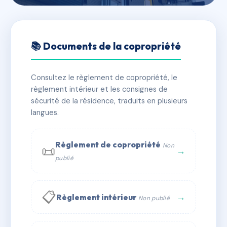
🇫🇷 RFRAB8769382
LES CEDRES
📚 Documents de la copropriété
📍 181 av de verdun 83340 LE CANNET-DES-MAURES
Consultez le règlement de copropriété, le
✓ Immatriculée
🏠 99 lots
🏗 3 bâtiment(s)
règlement intérieur et les consignes de
sécurité de la résidence, traduits en plusieurs
langues.
📞 Contacter Syndic Digital
💬 WhatsApp
✉ Email
Règlement de copropriété
Non
📜
→
publié
📋
→
Règlement intérieur
Non publié