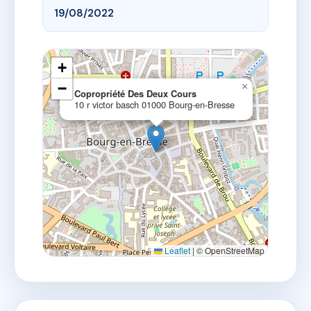
19/08/2022
+
−
×
Copropriété Des Deux Cours
10 r victor basch 01000 Bourg-en-Bresse
Leaflet
|
© OpenStreetMap