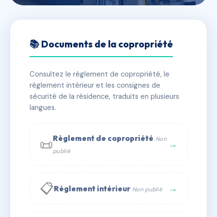
🇫🇷 RFRAB9581570
Copropriété Des Deux Cours
📚 Documents de la copropriété
📍 10 r victor basch 01000 Bourg-en-Bresse
Consultez le règlement de copropriété, le
✓ Immatriculée
🏠 29 lots
🏗 5 bâtiment(s)
règlement intérieur et les consignes de
sécurité de la résidence, traduits en plusieurs
langues.
📞 Contacter Syndic Digital
💬 WhatsApp
✉ Email
Règlement de copropriété
Non
📜
→
publié
📋
→
Règlement intérieur
Non publié