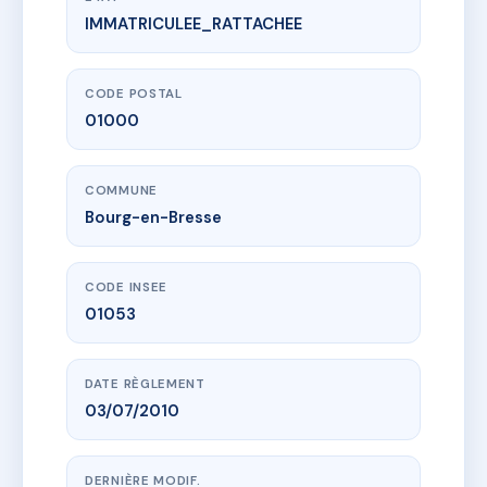
IMMATRICULEE_RATTACHEE
www.vme.plus/AB9581570
Copropriété Des Deux Cours
10 r victor basch
01000 Bourg-en-Bresse
CODE POSTAL
01000
COMMUNE
Bourg-en-Bresse
CODE INSEE
01053
DATE RÈGLEMENT
03/07/2010
DERNIÈRE MODIF.