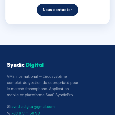
Nous contacter
Syndic
Digital
VME International — L'écosystème
complet de gestion de copropriété pour
le marché francophone. Application
mobile et plateforme SaaS SyndicPro.
📧
syndic.digital@gmail.com
📞
+33 6 51 11 56 90