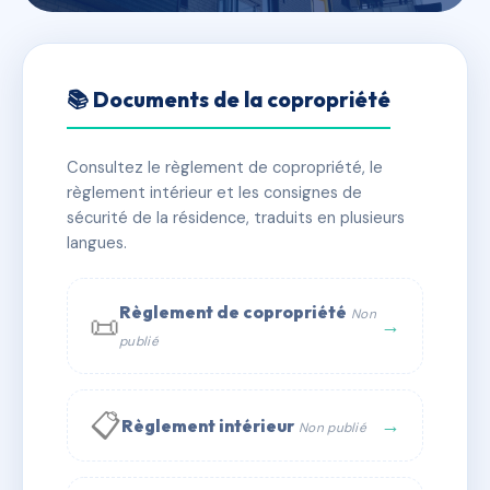
🇫🇷 RFRAB9702853
CHASSIN Bat B & C
📚 Documents de la copropriété
📍 28 r de chassin 64600 Anglet
Consultez le règlement de copropriété, le
✓ Immatriculée
🏠 54 lots
🏗 1 bâtiment(s)
règlement intérieur et les consignes de
sécurité de la résidence, traduits en plusieurs
langues.
📞 Contacter Syndic Digital
💬 WhatsApp
✉ Email
Règlement de copropriété
Non
📜
→
publié
📋
→
Règlement intérieur
Non publié