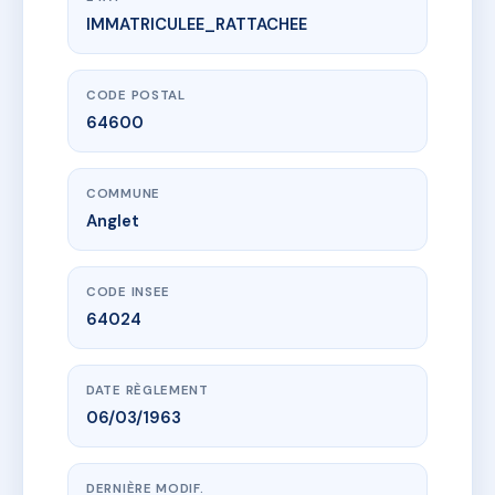
IMMATRICULEE_RATTACHEE
www.vme.plus/AB9702853
CHASSIN Bat B & C
28 r de chassin
64600 Anglet
CODE POSTAL
64600
COMMUNE
Anglet
CODE INSEE
64024
DATE RÈGLEMENT
06/03/1963
DERNIÈRE MODIF.