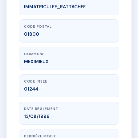
IMMATRICULEE_RATTACHEE
www.vme.plus/AC0113126
SDC 27 RUE DE GENEVE
27 r de geneve
01800 MEXIMIEUX
CODE POSTAL
01800
COMMUNE
MEXIMIEUX
CODE INSEE
01244
DATE RÈGLEMENT
13/08/1996
DERNIÈRE MODIF.