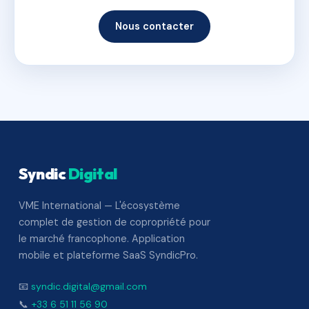
Nous contacter
Syndic
Digital
VME International — L'écosystème
complet de gestion de copropriété pour
le marché francophone. Application
mobile et plateforme SaaS SyndicPro.
📧
syndic.digital@gmail.com
📞
+33 6 51 11 56 90