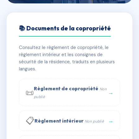
🇫🇷 RFRAC0113126
SDC 27 RUE DE GENEVE
📚 Documents de la copropriété
📍 27 r de geneve 01800 MEXIMIEUX
Consultez le règlement de copropriété, le
✓ Immatriculée
🏠 37 lots
🏗 1 bâtiment(s)
règlement intérieur et les consignes de
sécurité de la résidence, traduits en plusieurs
langues.
📞 Contacter Syndic Digital
💬 WhatsApp
✉ Email
Règlement de copropriété
Non
📜
→
publié
📋
→
Règlement intérieur
Non publié