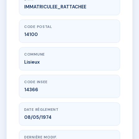
IMMATRICULEE_RATTACHEE
www.vme.plus/AC0686923
RESIDENCE PASTEUR
2 bd louis pasteur
14100 Lisieux
CODE POSTAL
14100
COMMUNE
Lisieux
CODE INSEE
14366
DATE RÈGLEMENT
08/05/1974
DERNIÈRE MODIF.