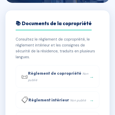
🇫🇷 RFRAC0686923
RESIDENCE PASTEUR
📚 Documents de la copropriété
📍 2 bd louis pasteur 14100 Lisieux
Consultez le règlement de copropriété, le
✓ Immatriculée
🏠 142 lots
🏗 2 bâtiment(s)
règlement intérieur et les consignes de
sécurité de la résidence, traduits en plusieurs
langues.
📞 Contacter Syndic Digital
💬 WhatsApp
✉ Email
Règlement de copropriété
Non
📜
→
publié
📋
→
Règlement intérieur
Non publié