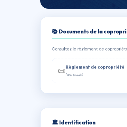
🇫🇷 RFRAC0947143
📚 Documents de la copropr
HORIZON II - 
📍 34 r du repos 69007 LYON
Consultez le règlement de copropriété, 
✓ Immatriculée
🏠 165 lots
🏗 2 
Règlement de copropriété
📜
Non publié
📞 Contacter Syndic Digital

Coproprié
229 
N°
w
🏛 Identification