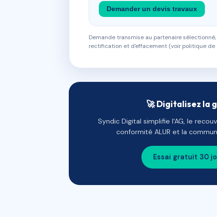
Demander un devis travaux
Demande transmise au partenaire sélectionné, s
rectification et d'effacement (voir politique de 
🚀 Digitalisez la 
Syndic Digital simplifie l'AG, le reco
conformité ALUR et la communi
Essai gratuit 30 j