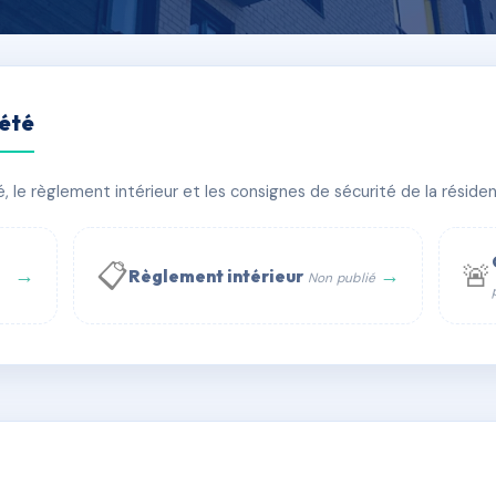
iété
MS132808
le règlement intérieur et les consignes de sécurité de la résidenc
bâtiment(s)
📋
🚨
→
→
Règlement intérieur
Non publié
 WhatsApp
✉ Email
té
rue Saint-Honoré, 75001 Paris - Tél. : +33 6 51 11 56 90 - 
AC0947143
🇫🇷
ww.syndic.digital - E-mail : syndic.digital@gmail.c