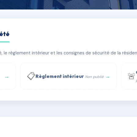
iété
INT HILAIRE
le règlement intérieur et les consignes de sécurité de la résidenc
bâtiment(s)
📋
🚨
→
→
Règlement intérieur
Non publié
 WhatsApp
✉ Email
té
rue Saint-Honoré, 75001 Paris - Tél. : +33 6 51 11 56 90 - 
AC1126499
🇫🇷
ww.syndic.digital - E-mail : syndic.digital@gmail.c