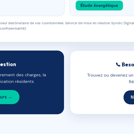
Étude énergétique
eul destinataire de vos coordonnées. Service de mise en relation Syndic Digital
confidentialité).
gestion
📞 Beso
uvrement des charges, la
Trouvez ou devenez un c
cation résidents.
Ré
ours →
N