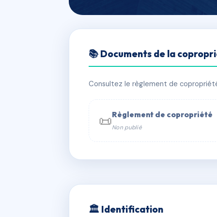
🇫🇷 RFRAC1126499
📚 Documents de la copropr
RESIDENCE SA
📍 16 r andrieux 51100 Reims
Consultez le règlement de copropriété, 
✓ Immatriculée
🏠 99 lots
🏗 2 
Règlement de copropriété
📜
Non publié
📞 Contacter Syndic Digital

Coproprié
229 
N°
w
🏛 Identification