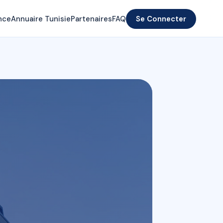
nce
Annuaire Tunisie
Partenaires
FAQ
Se Connecter