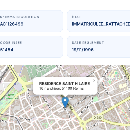
N° IMMATRICULATION
ÉTAT
AC1126499
IMMATRICULEE_RATTACHEE
CODE INSEE
DATE RÈGLEMENT
51454
19/11/1996
×
vme.plus/AC1126499
RESIDENCE SAINT HILAIRE
16 r andrieux 51100 Reims
DENCE SAINT HILAIRE
 andrieux
51100 Reims