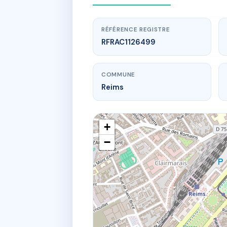
RÉFÉRENCE REGISTRE
RFRAC1126499
COMMUNE
Reims
+
−
www.
RESI
16 r