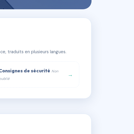
e, traduits en plusieurs langues.
Consignes de sécurité
Non
→
publié
web :
om