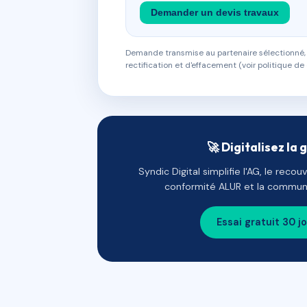
Demander un devis travaux
Demande transmise au partenaire sélectionné, s
rectification et d'effacement (voir politique de 
🚀 Digitalisez la 
Syndic Digital simplifie l'AG, le reco
conformité ALUR et la communi
Essai gratuit 30 j