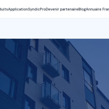
duits
Application
SyndicPro
Devenir partenaire
Blog
Annuaire Fra