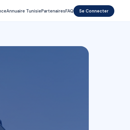
nce
Annuaire Tunisie
Partenaires
FAQ
Se Connecter