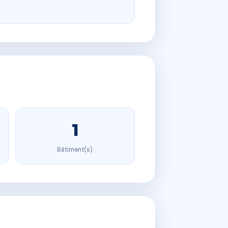
1
Bâtiment(s)