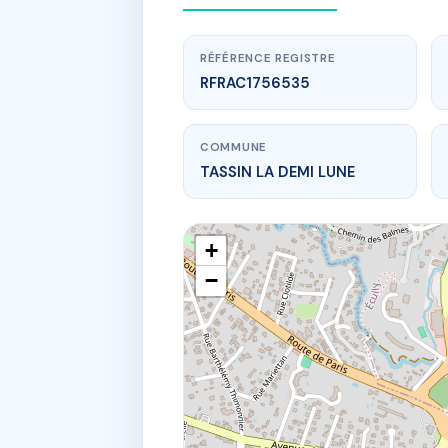
RÉFÉRENCE REGISTRE
RFRAC1756535
COMMUNE
TASSIN LA DEMI LUNE
+
−
w
10
10 che du vi