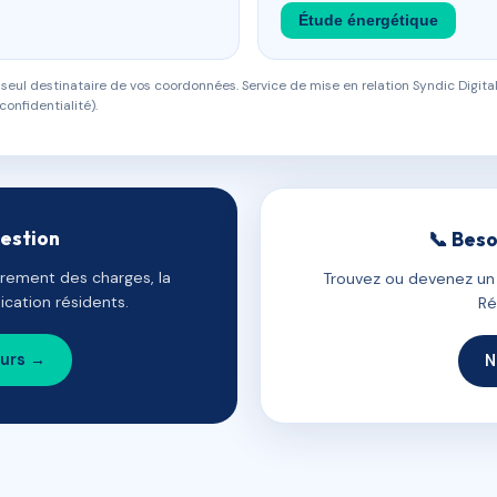
Étude énergétique
eul destinataire de vos coordonnées. Service de mise en relation Syndic Digital
confidentialité).
gestion
📞 Beso
uvrement des charges, la
Trouvez ou devenez un c
cation résidents.
Ré
ours →
N