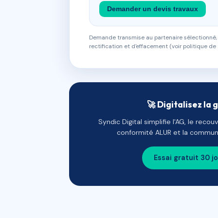
Demander un devis travaux
Demande transmise au partenaire sélectionné, s
rectification et d'effacement (voir politique de 
🚀 Digitalisez la 
Syndic Digital simplifie l'AG, le reco
conformité ALUR et la communi
Essai gratuit 30 j