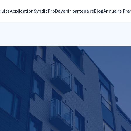
duits
Application
SyndicPro
Devenir partenaire
Blog
Annuaire Fra