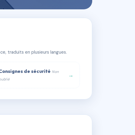
e, traduits en plusieurs langues.
Consignes de sécurité
Non
→
publié
web :
om