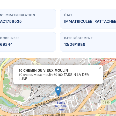
N° IMMATRICULATION
ÉTAT
AC1756535
IMMATRICULEE_RATTACHEE
CODE INSEE
DATE RÈGLEMENT
69244
13/06/1989
×
10 CHEMIN DU VIEUX MOULIN
ww.vme.plus/AC1756535
10 che du vieux moulin 69160 TASSIN LA DEMI
LUNE
 CHEMIN DU VIEUX MOULIN
eux moulin
69160 TASSIN LA DEMI LUNE