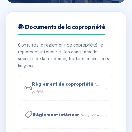
🇫🇷 RFRAC1756618
73 AVENUE VICTOR HUGO
📚 Documents de la copropriété
📍 73 av victor hugo 69160 TASSIN LA DEMI LUNE
Consultez le règlement de copropriété, le
✓ Immatriculée
🏠 8 lots
🏗 1 bâtiment(s)
règlement intérieur et les consignes de
sécurité de la résidence, traduits en plusieurs
langues.
📞 Contacter Syndic Digital
💬 WhatsApp
✉ Email
Règlement de copropriété
Non
📜
→
publié
📋
→
Règlement intérieur
Non publié