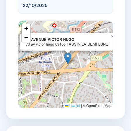
22/10/2025
+
−
×
73 AVENUE VICTOR HUGO
73 av victor hugo 69160 TASSIN LA DEMI LUNE
Leaflet
|
© OpenStreetMap