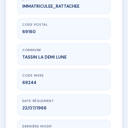
IMMATRICULEE_RATTACHEE
www.vme.plus/AC1756618
73 AVENUE VICTOR HUGO
73 av victor hugo
69160 TASSIN LA DEMI LUNE
CODE POSTAL
69160
COMMUNE
TASSIN LA DEMI LUNE
CODE INSEE
69244
DATE RÈGLEMENT
22/07/1966
DERNIÈRE MODIF.