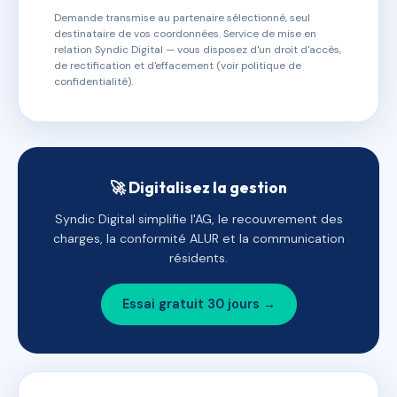
Demande transmise au partenaire sélectionné, seul
destinataire de vos coordonnées. Service de mise en
relation Syndic Digital — vous disposez d'un droit d'accès,
de rectification et d'effacement (voir politique de
confidentialité).
🚀 Digitalisez la gestion
Syndic Digital simplifie l'AG, le recouvrement des
charges, la conformité ALUR et la communication
résidents.
Essai gratuit 30 jours →