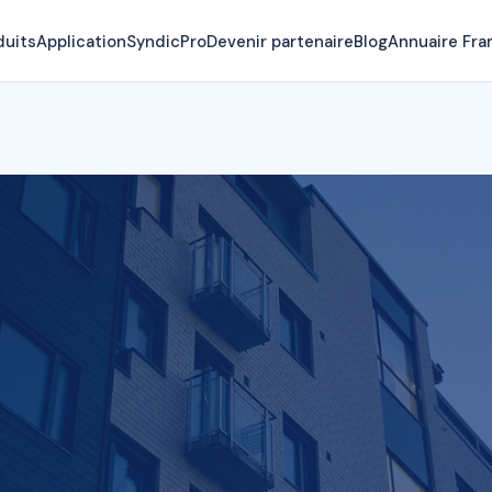
duits
Application
SyndicPro
Devenir partenaire
Blog
Annuaire Fra