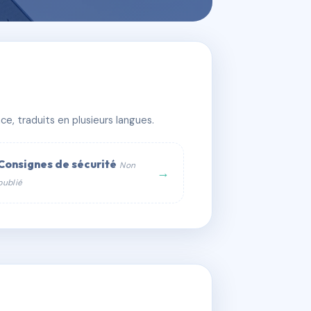
e, traduits en plusieurs langues.
Consignes de sécurité
Non
→
publié
web :
om