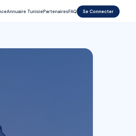
nce
Annuaire Tunisie
Partenaires
FAQ
Se Connecter