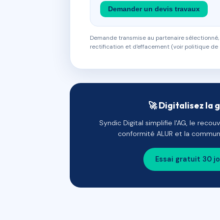
Demander un devis travaux
Demande transmise au partenaire sélectionné, s
rectification et d'effacement (voir politique de 
🚀 Digitalisez la 
Syndic Digital simplifie l'AG, le reco
conformité ALUR et la communi
Essai gratuit 30 j