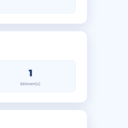
1
Bâtiment(s)