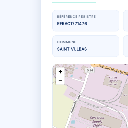
RÉFÉRENCE REGISTRE
RFRAC1771476
COMMUNE
SAINT VULBAS
+
−
www.
CLOS 
15 r du 