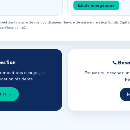
Étude énergétique
eul destinataire de vos coordonnées. Service de mise en relation Syndic Digital
confidentialité).
gestion
📞 Beso
uvrement des charges, la
Trouvez ou devenez un c
cation résidents.
Ré
ours →
N