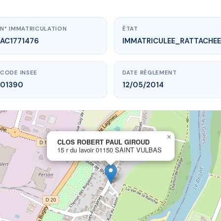
N° IMMATRICULATION
ÉTAT
AC1771476
IMMATRICULEE_RATTACHEE
CODE INSEE
DATE RÈGLEMENT
01390
12/05/2014
×
vme.plus/AC1771476
CLOS ROBERT PAUL GIROUD
15 r du lavoir 01150 SAINT VULBAS
ROBERT PAUL GIROUD
lavoir
01150 SAINT VULBAS