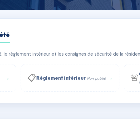
iété
PAUL GIROUD
le règlement intérieur et les consignes de sécurité de la résidenc
âtiment(s)
📋
🚨
→
→
Règlement intérieur
Non publié
 WhatsApp
✉ Email
té
rue Saint-Honoré, 75001 Paris - Tél. : +33 6 51 11 56 90 - 
AC1771476
🇫🇷
ww.syndic.digital - E-mail : syndic.digital@gmail.c