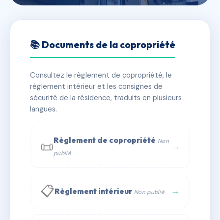
🇫🇷 RFRAC2133890
VICTOR FORT
📚 Documents de la copropriété
📍 4 r victor fort 69004 LYON
Consultez le règlement de copropriété, le
✓ Immatriculée
🏠 39 lots
🏗 2 bâtiment(s)
règlement intérieur et les consignes de
sécurité de la résidence, traduits en plusieurs
langues.
📞 Contacter Syndic Digital
💬 WhatsApp
✉ Email
Règlement de copropriété
Non
📜
→
publié
📋
→
Règlement intérieur
Non publié