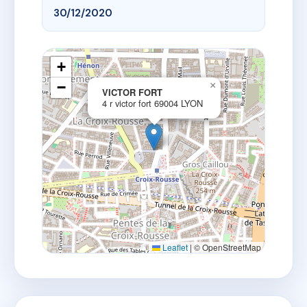
30/12/2020
+
−
×
VICTOR FORT
4 r victor fort 69004 LYON
Leaflet
|
© OpenStreetMap