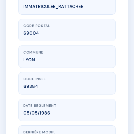
IMMATRICULEE_RATTACHEE
www.vme.plus/AC2133890
VICTOR FORT
4 r victor fort
69004 LYON
CODE POSTAL
69004
COMMUNE
LYON
CODE INSEE
69384
DATE RÈGLEMENT
05/05/1986
DERNIÈRE MODIF.