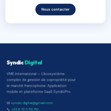
Nous contacter
Syndic
Digital
VME International — L'écosystème
complet de gestion de copropriété pour
le marché francophone. Application
mobile et plateforme SaaS SyndicPro.
📧
syndic.digital@gmail.com
📞
+33 6 51 11 56 90