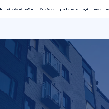
duits
Application
SyndicPro
Devenir partenaire
Blog
Annuaire Fra