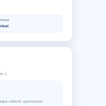
FFAGE
viduel
ie…).
ïque collectif, optimisation