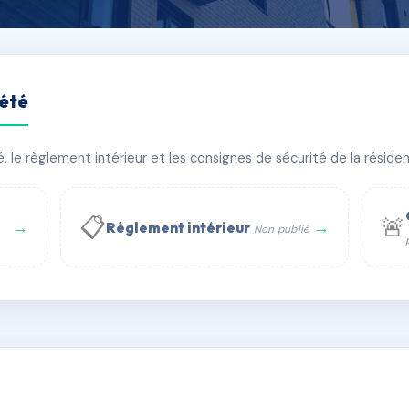
iété
 PERRAULT
le règlement intérieur et les consignes de sécurité de la résidenc
bâtiment(s)
📋
🚨
→
→
Règlement intérieur
Non publié
 WhatsApp
✉ Email
té
rue Saint-Honoré, 75001 Paris - Tél. : +33 6 51 11 56 90 - 
AC2800407
🇫🇷
ww.syndic.digital - E-mail : syndic.digital@gmail.c