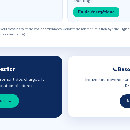
chauffage.
Étude énergétique
eul destinataire de vos coordonnées. Service de mise en relation Syndic Digital
confidentialité).
gestion
📞 Beso
uvrement des charges, la
Trouvez ou devenez un c
cation résidents.
Ré
ours →
N