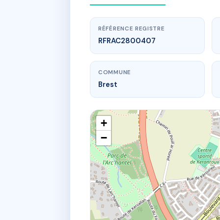
RÉFÉRENCE REGISTRE
RFRAC2800407
COMMUNE
Brest
+
−
www.
COP
9 r cla