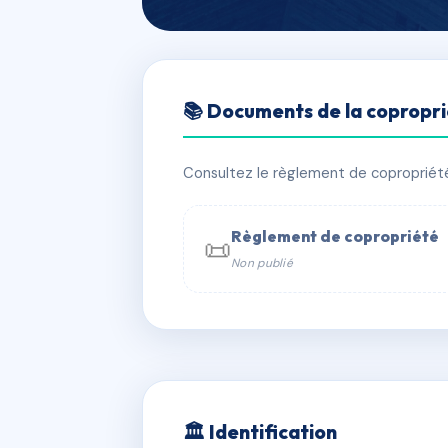
🇫🇷 RFRAC2800407
📚 Documents de la copropr
COPROPRIETE
📍 9 r claude perrault 29200 Brest
Consultez le règlement de copropriété, 
✓ Immatriculée
🏠 120 lots
🏗 8 
Règlement de copropriété
📜
Non publié
📞 Contacter Syndic Digital

Coproprié
229 
N°
w
🏛 Identification