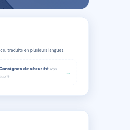
e, traduits en plusieurs langues.
Consignes de sécurité
Non
→
publié
web :
om