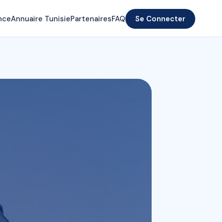
nce
Annuaire Tunisie
Partenaires
FAQ
Se Connecter