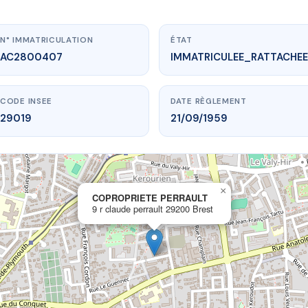
N° IMMATRICULATION
ÉTAT
AC2800407
IMMATRICULEE_RATTACHEE
CODE INSEE
DATE RÈGLEMENT
29019
21/09/1959
×
vme.plus/AC2800407
COPROPRIETE PERRAULT
9 r claude perrault 29200 Brest
ROPRIETE PERRAULT
ude perrault
29200 Brest