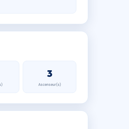
3
s)
Ascenseur(s)