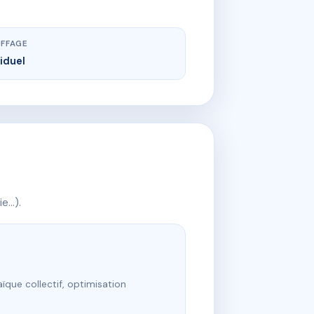
FFAGE
viduel
ie…).
ïque collectif, optimisation