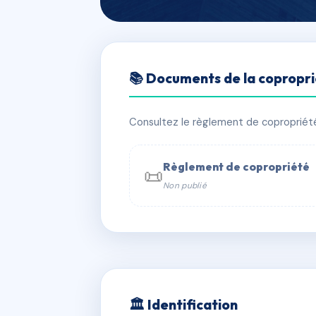
🇫🇷 RFRAC2967727
📚 Documents de la copropr
RESIDENCE LE
📍 7 r marguerite yourcenar 78180 M
Consultez le règlement de copropriété, 
✓ Immatriculée
🏠 192 lots
🏗 1 
Règlement de copropriété
📜
Non publié
📞 Contacter Syndic Digital

Copropriét
229 
w
🏛 Identification