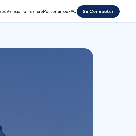
nce
Annuaire Tunisie
Partenaires
FAQ
Se Connecter