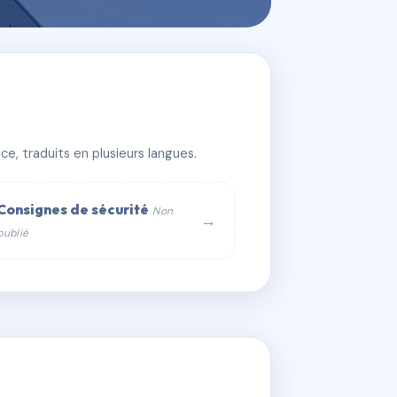
e, traduits en plusieurs langues.
Consignes de sécurité
Non
→
publié
web :
om