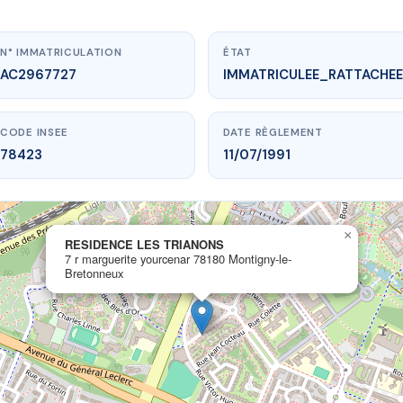
N° IMMATRICULATION
ÉTAT
AC2967727
IMMATRICULEE_RATTACHEE
CODE INSEE
DATE RÈGLEMENT
78423
11/07/1991
www.vme.plus/AC2967727
×
RESIDENCE LES TRIANONS
RESIDENCE LES TRIANONS
7 r marguerite yourcenar 78180 Montigny-le-
ite yourcenar
78180 Montigny-le-Bretonneux
Bretonneux