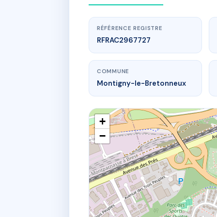
RÉFÉRENCE REGISTRE
RFRAC2967727
COMMUNE
Montigny-le-Bretonneux
+
−
7 r marguer