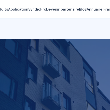
duits
Application
SyndicPro
Devenir partenaire
Blog
Annuaire Fra