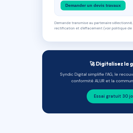
Demander un devis travaux
Demande transmise au partenaire sélectionné, s
rectification et d'effacement (voir politique de 
🚀 Digitalisez la 
Syndic Digital simplifie l'AG, le reco
conformité ALUR et la communi
Essai gratuit 30 j