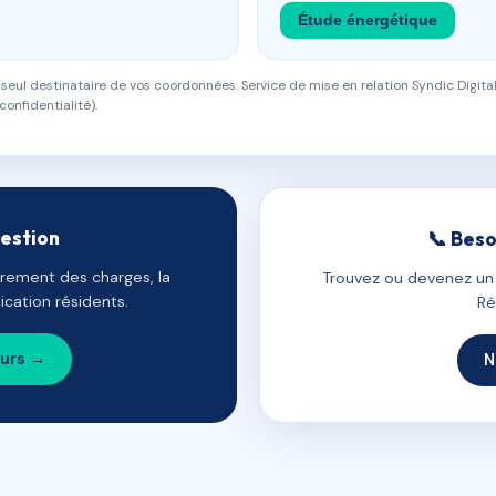
Étude énergétique
eul destinataire de vos coordonnées. Service de mise en relation Syndic Digital
confidentialité).
gestion
📞 Beso
uvrement des charges, la
Trouvez ou devenez un c
cation résidents.
Ré
ours →
N