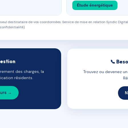
Étude énergétique
eul destinataire de vos coordonnées. Service de mise en relation Syndic Digital
confidentialité).
gestion
📞 Beso
uvrement des charges, la
Trouvez ou devenez un c
cation résidents.
Ré
ours →
N