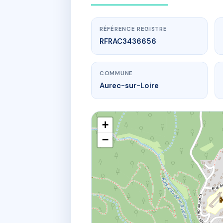
RÉFÉRENCE REGISTRE
RFRAC3436656
COMMUNE
Aurec-sur-Loire
+
−
www.
L
134 Rue des