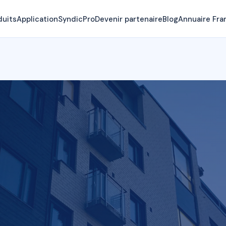
duits
Application
SyndicPro
Devenir partenaire
Blog
Annuaire Fra