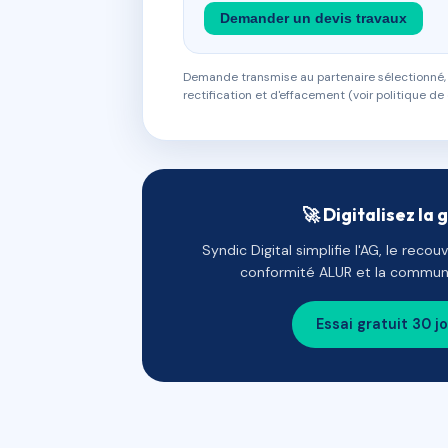
Demander un devis travaux
Demande transmise au partenaire sélectionné, s
rectification et d'effacement (voir politique de 
🚀 Digitalisez la 
Syndic Digital simplifie l'AG, le reco
conformité ALUR et la communi
Essai gratuit 30 j