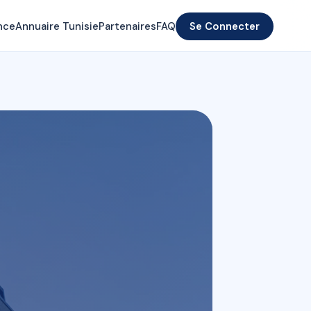
nce
Annuaire Tunisie
Partenaires
FAQ
Se Connecter