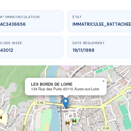
N° IMMATRICULATION
ÉTAT
AC3436656
IMMATRICULEE_RATTACHEE
CODE INSEE
DATE RÈGLEMENT
43012
19/11/1988
×
vme.plus/AC3436656
LES BORDS DE LOIRE
134 Rue des Puits 43110 Aurec-sur-Loire
ES BORDS DE LOIRE
 Puits
43110 Aurec-sur-Loire