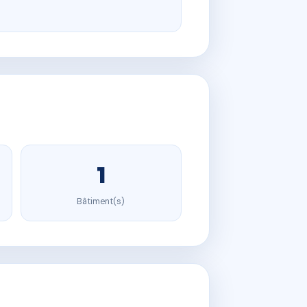
1
Bâtiment(s)