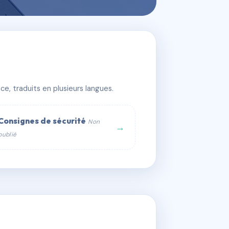
e, traduits en plusieurs langues.
Consignes de sécurité
Non
→
publié
web :
om