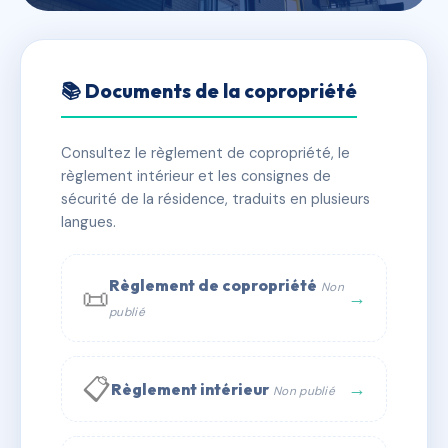
🇫🇷 RFRAC3448206
LE PRIVILEGE
📚 Documents de la copropriété
📍 6 pl felix pizzorne 83120 Sainte-Maxime
Consultez le règlement de copropriété, le
✓ Immatriculée
🏠 114 lots
🏗 1 bâtiment(s)
règlement intérieur et les consignes de
sécurité de la résidence, traduits en plusieurs
langues.
📞 Contacter Syndic Digital
💬 WhatsApp
✉ Email
Règlement de copropriété
Non
📜
→
publié
📋
→
Règlement intérieur
Non publié