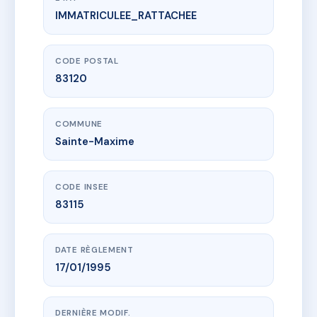
IMMATRICULEE_RATTACHEE
www.vme.plus/AC3448206
LE PRIVILEGE
6 pl felix pizzorne
83120 Sainte-Maxime
CODE POSTAL
83120
COMMUNE
Sainte-Maxime
CODE INSEE
83115
DATE RÈGLEMENT
17/01/1995
DERNIÈRE MODIF.