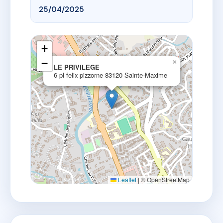
25/04/2025
+
−
×
LE PRIVILEGE
6 pl felix pizzorne 83120 Sainte-Maxime
Leaflet
|
© OpenStreetMap