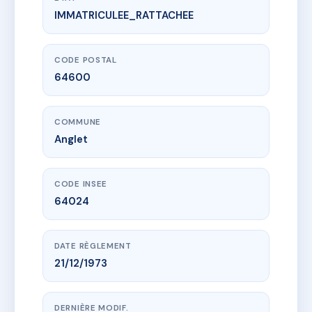
IMMATRICULEE_RATTACHEE
www.vme.plus/AC3465440
RESIDENCE DE LA MAIRIE
4 r amedee dufourg
64600 Anglet
CODE POSTAL
64600
COMMUNE
Anglet
CODE INSEE
64024
DATE RÈGLEMENT
21/12/1973
DERNIÈRE MODIF.