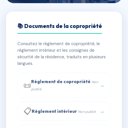
🇫🇷 RFRAC3465440
RESIDENCE DE LA MAIRIE
📚 Documents de la copropriété
📍 4 r amedee dufourg 64600 Anglet
Consultez le règlement de copropriété, le
✓ Immatriculée
🏠 21 lots
🏗 1 bâtiment(s)
règlement intérieur et les consignes de
sécurité de la résidence, traduits en plusieurs
langues.
📞 Contacter Syndic Digital
💬 WhatsApp
✉ Email
Règlement de copropriété
Non
📜
→
publié
📋
→
Règlement intérieur
Non publié