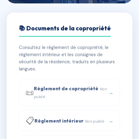
🇫🇷 RFRAC3837945
78 RUE DES MARTYRS
📚 Documents de la copropriété
📍 78 r des martyrs 76500 ELBEUF
Consultez le règlement de copropriété, le
✓ Immatriculée
🏠 19 lots
🏗 2 bâtiment(s)
règlement intérieur et les consignes de
sécurité de la résidence, traduits en plusieurs
langues.
📞 Contacter Syndic Digital
💬 WhatsApp
✉ Email
Règlement de copropriété
Non
📜
→
publié
📋
→
Règlement intérieur
Non publié