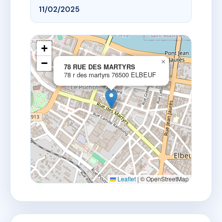
11/02/2025
+
−
×
78 RUE DES MARTYRS
78 r des martyrs 76500 ELBEUF
Leaflet
|
© OpenStreetMap