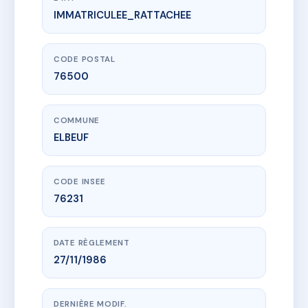
IMMATRICULEE_RATTACHEE
www.vme.plus/AC3837945
78 RUE DES MARTYRS
78 r des martyrs
76500 ELBEUF
CODE POSTAL
76500
COMMUNE
ELBEUF
CODE INSEE
76231
DATE RÈGLEMENT
27/11/1986
DERNIÈRE MODIF.