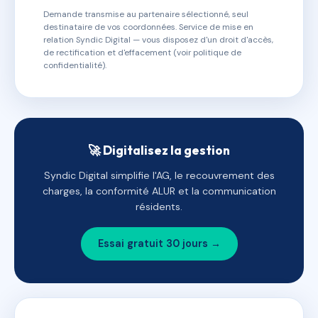
Demande transmise au partenaire sélectionné, seul
destinataire de vos coordonnées. Service de mise en
relation Syndic Digital — vous disposez d'un droit d'accès,
de rectification et d'effacement (voir politique de
confidentialité).
🚀 Digitalisez la gestion
Syndic Digital simplifie l'AG, le recouvrement des
charges, la conformité ALUR et la communication
résidents.
Essai gratuit 30 jours →