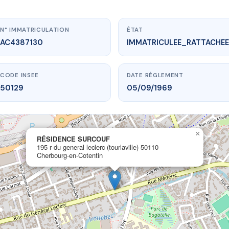
N° IMMATRICULATION
ÉTAT
AC4387130
IMMATRICULEE_RATTACHEE
CODE INSEE
DATE RÈGLEMENT
50129
05/09/1969
www.vme.plus/AC4387130
×
RÉSIDENCE SURCOUF
RÉSIDENCE SURCOUF
195 r du general leclerc (tourlaville) 50110
ral leclerc (tourlaville)
50110 Cherbourg-en-Cotentin
Cherbourg-en-Cotentin