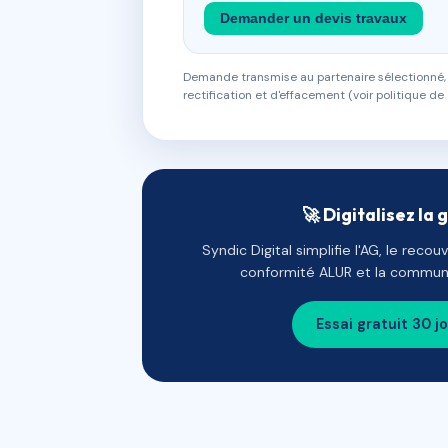
Demander un devis travaux
Demande transmise au partenaire sélectionné, s
rectification et d'effacement (voir politique de 
🚀 Digitalisez la 
Syndic Digital simplifie l'AG, le reco
conformité ALUR et la communi
Essai gratuit 30 j