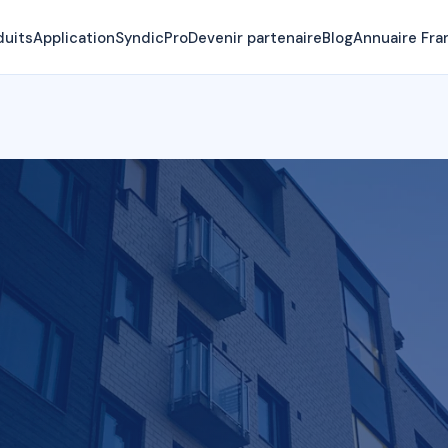
duits
Application
SyndicPro
Devenir partenaire
Blog
Annuaire Fra