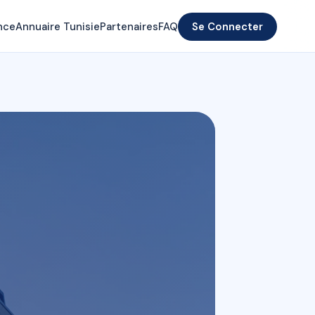
nce
Annuaire Tunisie
Partenaires
FAQ
Se Connecter