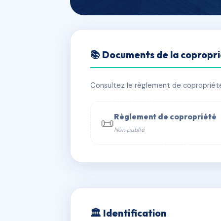
🇫🇷 RFRAC4387130
📚 Documents de la copropr
RÉSIDENCE S
📍 195 r du general leclerc (tourlavi
Consultez le règlement de copropriété, 
✓ Immatriculée
🏠 91 lots
🏗 2 b
Règlement de copropriété
📜
Non publié
📞 Contacter Syndic Digital

Copropriét
229 
w
🏛 Identification