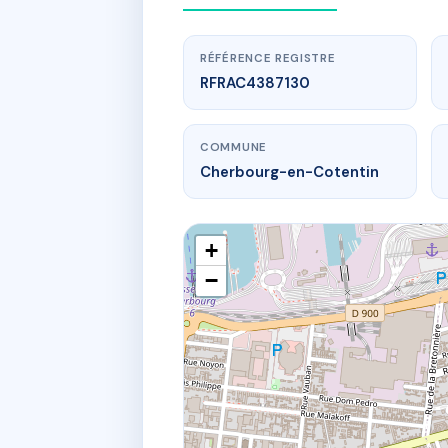
RÉFÉRENCE REGISTRE
RFRAC4387130
COMMUNE
Cherbourg-en-Cotentin
+
−
195 r du gene