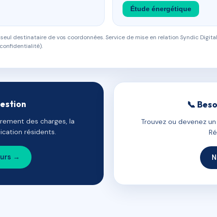
Étude énergétique
eul destinataire de vos coordonnées. Service de mise en relation Syndic Digital
confidentialité).
gestion
📞 Beso
uvrement des charges, la
Trouvez ou devenez un c
cation résidents.
Ré
ours →
N