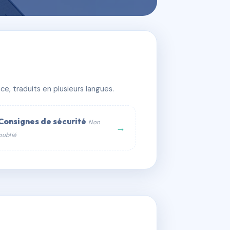
e, traduits en plusieurs langues.
Consignes de sécurité
Non
→
publié
web :
om