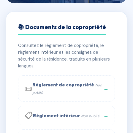
🇫🇷 RFRAC4393153
LES SAULES
📚 Documents de la copropriété
📍 4 r du cerisier 67140 GERTWILLER
Consultez le règlement de copropriété, le
✓ Immatriculée
🏠 124 lots
🏗 3 bâtiment(s)
règlement intérieur et les consignes de
sécurité de la résidence, traduits en plusieurs
langues.
📞 Contacter Syndic Digital
💬 WhatsApp
✉ Email
Règlement de copropriété
Non
📜
→
publié
📋
→
Règlement intérieur
Non publié