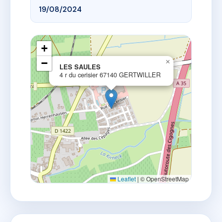
19/08/2024
+
−
×
LES SAULES
4 r du cerisier 67140 GERTWILLER
Leaflet
|
© OpenStreetMap