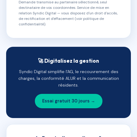
Demande transmise au partenaire sélectionné, seul
destinataire de vos coordonnées. Service de mise en
relation Syndic Digital — vous disposez d'un droit d'accès,
de rectification et d'effacement (voir politique de
confidentialité).
🚀 Digitalisez la gestion
Syndic Digital simplifie l'AG, le recouvrement des
charges, la conformité ALUR et la communication
résidents.
Essai gratuit 30 jours →