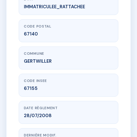
IMMATRICULEE_RATTACHEE
www.vme.plus/AC4393153
LES SAULES
4 r du cerisier
67140 GERTWILLER
CODE POSTAL
67140
COMMUNE
GERTWILLER
CODE INSEE
67155
DATE RÈGLEMENT
28/07/2008
DERNIÈRE MODIF.