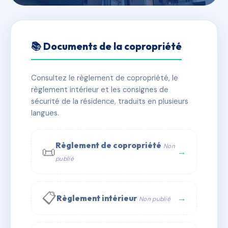
🇫🇷 RFRAC4676391
LES TILLEULS
📚 Documents de la copropriété
📍 1 bd eugene charabot 06130 Grasse
Consultez le règlement de copropriété, le
✓ Immatriculée
🏠 8 lots
🏗 2 bâtiment(s)
règlement intérieur et les consignes de
sécurité de la résidence, traduits en plusieurs
langues.
📞 Contacter Syndic Digital
💬 WhatsApp
✉ Email
Règlement de copropriété
Non
📜
→
publié
📋
→
Règlement intérieur
Non publié