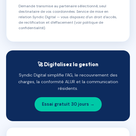
Demande transmise au partenaire sélectionné, seul
destinataire de vos coordonnées. Service de mise en
relation Syndic Digital — vous disposez d'un droit d'accès,
de rectification et d'effacement (voir politique de
confidentialité).
🚀 Digitalisez la gestion
Syndic Digital simplifie l'AG, le recouvrement des
charges, la conformité ALUR et la communication
résidents.
Essai gratuit 30 jours →