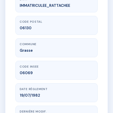
IMMATRICULEE_RATTACHEE
www.vme.plus/AC4676391
LES TILLEULS
1 bd eugene charabot
06130 Grasse
CODE POSTAL
06130
COMMUNE
Grasse
CODE INSEE
06069
DATE RÈGLEMENT
19/07/1982
DERNIÈRE MODIF.