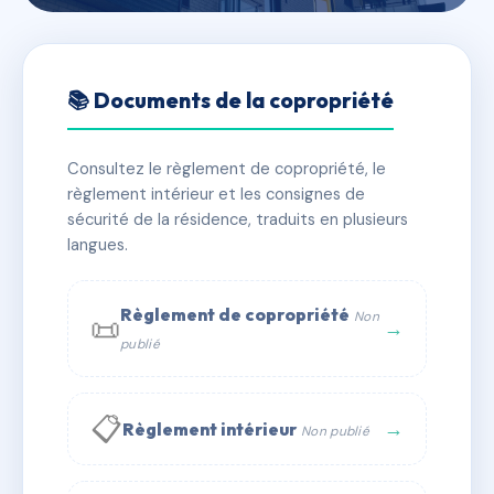
🇫🇷 RFRAC4890059
SDC 22 LAMBER
📚 Documents de la copropriété
📍 22 r juliette lamber 75017 Paris
Consultez le règlement de copropriété, le
✓ Immatriculée
🏠 44 lots
🏗 1 bâtiment(s)
règlement intérieur et les consignes de
sécurité de la résidence, traduits en plusieurs
langues.
📞 Contacter Syndic Digital
💬 WhatsApp
✉ Email
Règlement de copropriété
Non
📜
→
publié
📋
→
Règlement intérieur
Non publié