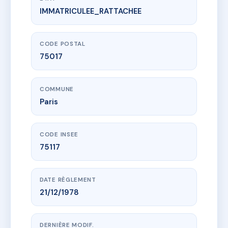
IMMATRICULEE_RATTACHEE
www.vme.plus/AC4890059
SDC 22 LAMBER
22 r juliette lamber
75017 Paris
CODE POSTAL
75017
COMMUNE
Paris
CODE INSEE
75117
DATE RÈGLEMENT
21/12/1978
DERNIÈRE MODIF.