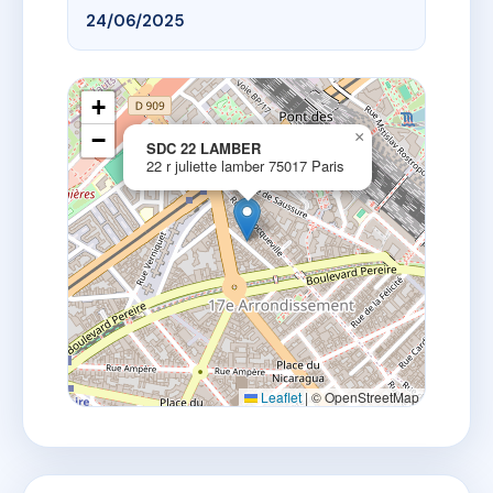
24/06/2025
+
−
×
SDC 22 LAMBER
22 r juliette lamber 75017 Paris
Leaflet
|
© OpenStreetMap