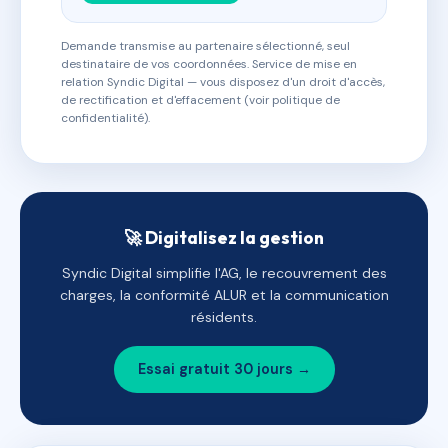
Demande transmise au partenaire sélectionné, seul
destinataire de vos coordonnées. Service de mise en
relation Syndic Digital — vous disposez d'un droit d'accès,
de rectification et d'effacement (voir politique de
confidentialité).
🚀 Digitalisez la gestion
Syndic Digital simplifie l'AG, le recouvrement des
charges, la conformité ALUR et la communication
résidents.
Essai gratuit 30 jours →