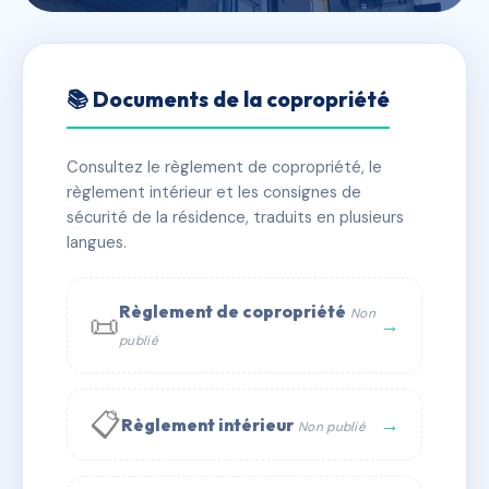
🇫🇷 RFRAC5000666
SDC 10 BOULEVARD
📚 Documents de la copropriété
BEZOMBES
Consultez le règlement de copropriété, le
📍 10 bd bezombes 13011 Marseille
règlement intérieur et les consignes de
✓ Immatriculée
🏠 4 lots
🏗 1 bâtiment(s)
sécurité de la résidence, traduits en plusieurs
langues.
📞 Contacter Syndic Digital
💬 WhatsApp
Règlement de copropriété
Non
📜
✉ Email
→
publié
📋
→
Règlement intérieur
Non publié