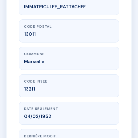
IMMATRICULEE_RATTACHEE
www.vme.plus/AC5000666
SDC 10 BOULEVARD BEZOMBES
10 bd bezombes
13011 Marseille
CODE POSTAL
13011
COMMUNE
Marseille
CODE INSEE
13211
DATE RÈGLEMENT
04/02/1952
DERNIÈRE MODIF.