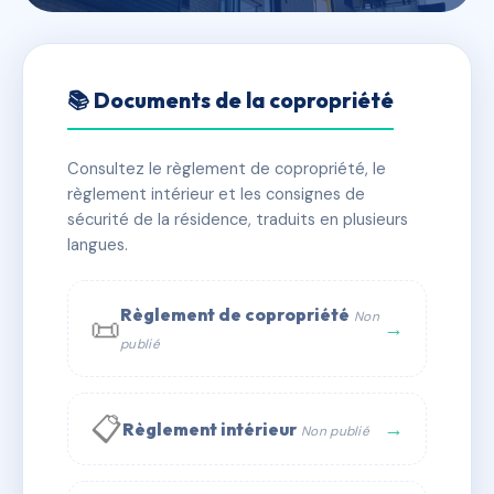
🇫🇷 RFRAC5075338
SDC 4 rue Auvray-4 Rue
📚 Documents de la copropriété
Dunant
Consultez le règlement de copropriété, le
📍 5 r auvray 50100 Cherbourg-en-Cotentin
règlement intérieur et les consignes de
✓ Immatriculée
🏠 34 lots
🏗 1 bâtiment(s)
sécurité de la résidence, traduits en plusieurs
langues.
📞 Contacter Syndic Digital
💬 WhatsApp
Règlement de copropriété
Non
📜
✉ Email
→
publié
📋
→
Règlement intérieur
Non publié