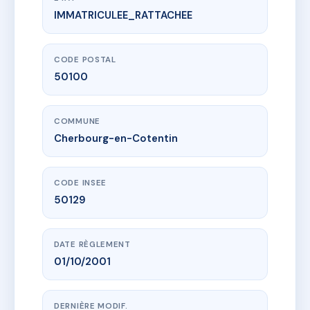
IMMATRICULEE_RATTACHEE
www.vme.plus/AC5075338
SDC 4 rue Auvray-4 Rue Dunant
5 r auvray
50100 Cherbourg-en-Cotentin
CODE POSTAL
50100
COMMUNE
Cherbourg-en-Cotentin
CODE INSEE
50129
DATE RÈGLEMENT
01/10/2001
DERNIÈRE MODIF.