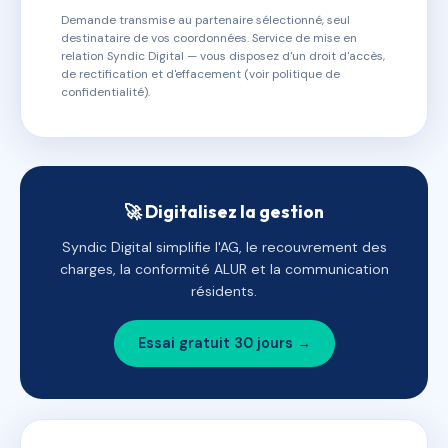
Demande transmise au partenaire sélectionné, seul
destinataire de vos coordonnées. Service de mise en
relation Syndic Digital — vous disposez d'un droit d'accès,
de rectification et d'effacement (voir politique de
confidentialité).
🚀 Digitalisez la gestion
Syndic Digital simplifie l'AG, le recouvrement des
charges, la conformité ALUR et la communication
résidents.
Essai gratuit 30 jours →