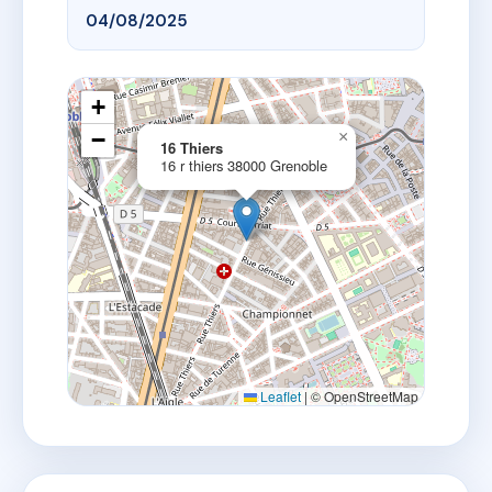
04/08/2025
+
−
×
16 Thiers
16 r thiers 38000 Grenoble
Leaflet
|
© OpenStreetMap