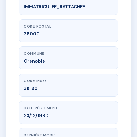
IMMATRICULEE_RATTACHEE
www.vme.plus/AC6022271
16 Thiers
16 r thiers
38000 Grenoble
CODE POSTAL
38000
COMMUNE
Grenoble
CODE INSEE
38185
DATE RÈGLEMENT
23/12/1980
DERNIÈRE MODIF.