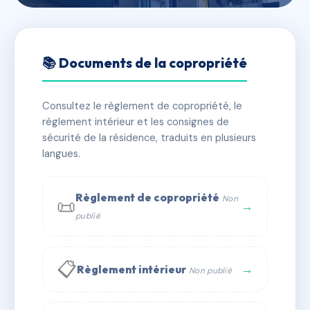
🇫🇷 RFRAC6022271
16 Thiers
📚 Documents de la copropriété
📍 16 r thiers 38000 Grenoble
Consultez le règlement de copropriété, le
✓ Immatriculée
🏠 12 lots
🏗 1 bâtiment(s)
règlement intérieur et les consignes de
sécurité de la résidence, traduits en plusieurs
langues.
📞 Contacter Syndic Digital
💬 WhatsApp
✉ Email
Règlement de copropriété
Non
📜
→
publié
📋
→
Règlement intérieur
Non publié