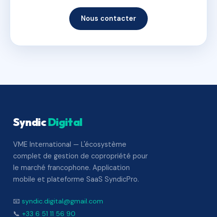
Nous contacter
Syndic
Digital
VME International — L'écosystème
complet de gestion de copropriété pour
le marché francophone. Application
mobile et plateforme SaaS SyndicPro.
📧
syndic.digital@gmail.com
📞
+33 6 51 11 56 90