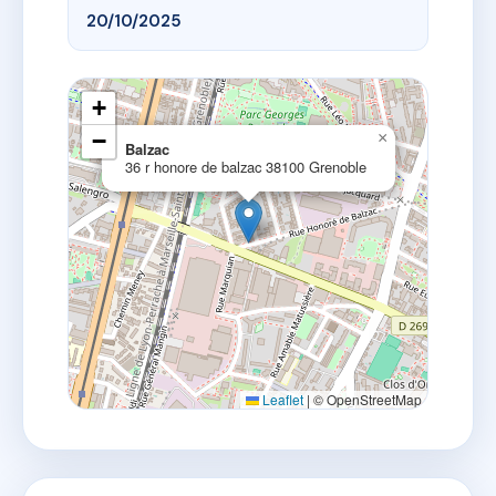
20/10/2025
+
−
×
Balzac
36 r honore de balzac 38100 Grenoble
Leaflet
|
© OpenStreetMap