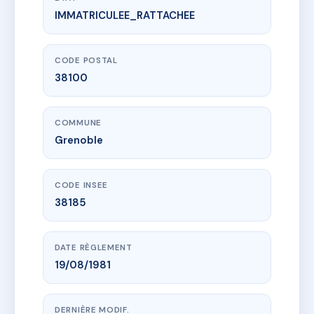
IMMATRICULEE_RATTACHEE
www.vme.plus/AC6031181
Balzac
36 r honore de balzac
38100 Grenoble
CODE POSTAL
38100
COMMUNE
Grenoble
CODE INSEE
38185
DATE RÈGLEMENT
19/08/1981
DERNIÈRE MODIF.