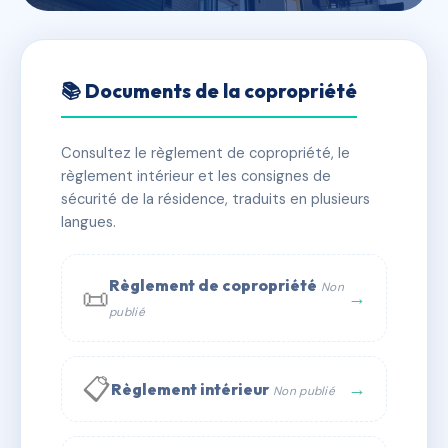
🇫🇷 RFRAC6031181
Balzac
📚 Documents de la copropriété
📍 36 r honore de balzac 38100 Grenoble
Consultez le règlement de copropriété, le
✓ Immatriculée
🏠 7 lots
🏗 1 bâtiment(s)
règlement intérieur et les consignes de
sécurité de la résidence, traduits en plusieurs
langues.
📞 Contacter Syndic Digital
💬 WhatsApp
✉ Email
Règlement de copropriété
Non
📜
→
publié
📋
→
Règlement intérieur
Non publié