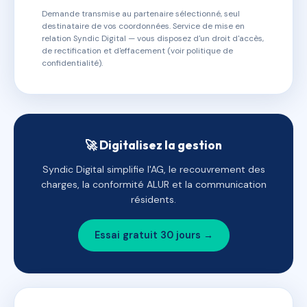
Demande transmise au partenaire sélectionné, seul
destinataire de vos coordonnées. Service de mise en
relation Syndic Digital — vous disposez d'un droit d'accès,
de rectification et d'effacement (voir politique de
confidentialité).
🚀 Digitalisez la gestion
Syndic Digital simplifie l'AG, le recouvrement des
charges, la conformité ALUR et la communication
résidents.
Essai gratuit 30 jours →