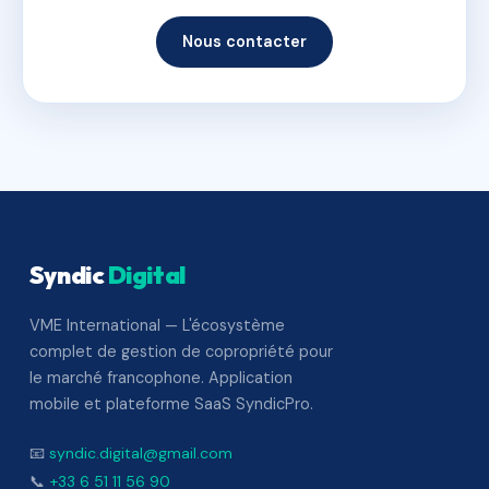
Nous contacter
Syndic
Digital
VME International — L'écosystème
complet de gestion de copropriété pour
le marché francophone. Application
mobile et plateforme SaaS SyndicPro.
📧
syndic.digital@gmail.com
📞
+33 6 51 11 56 90