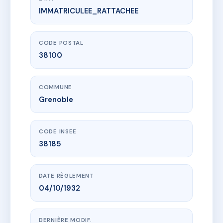
IMMATRICULEE_RATTACHEE
www.vme.plus/AC6077218
15 rue Jules Ferry
15 r jules ferry
38100 Grenoble
CODE POSTAL
38100
COMMUNE
Grenoble
CODE INSEE
38185
DATE RÈGLEMENT
04/10/1932
DERNIÈRE MODIF.