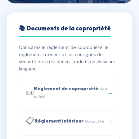
🇫🇷 RFRAC6077218
15 rue Jules Ferry
📚 Documents de la copropriété
📍 15 r jules ferry 38100 Grenoble
Consultez le règlement de copropriété, le
✓ Immatriculée
🏠 10 lots
🏗 1 bâtiment(s)
règlement intérieur et les consignes de
sécurité de la résidence, traduits en plusieurs
langues.
📞 Contacter Syndic Digital
💬 WhatsApp
✉ Email
Règlement de copropriété
Non
📜
→
publié
📋
→
Règlement intérieur
Non publié