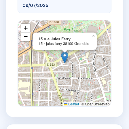
09/07/2025
+
−
×
15 rue Jules Ferry
15 r jules ferry 38100 Grenoble
Leaflet
|
© OpenStreetMap