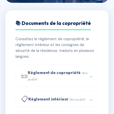
🇫🇷 RFRAC6441877
LA HAULE FLEURIE
📚 Documents de la copropriété
📍 9 r du chalet cordier 14360 Trouville-sur-Mer
Consultez le règlement de copropriété, le
✓ Immatriculée
🏠 23 lots
🏗 1 bâtiment(s)
règlement intérieur et les consignes de
sécurité de la résidence, traduits en plusieurs
langues.
📞 Contacter Syndic Digital
💬 WhatsApp
✉ Email
Règlement de copropriété
Non
📜
→
publié
📋
→
Règlement intérieur
Non publié