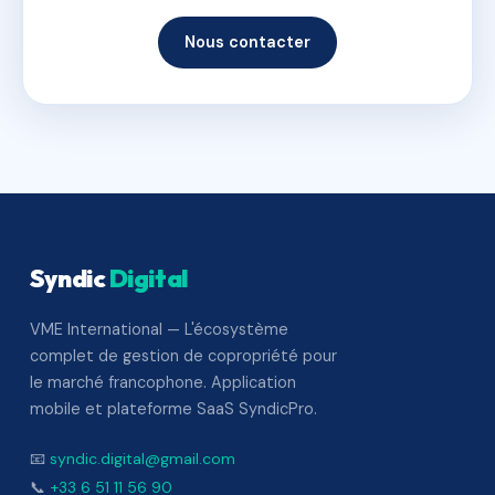
Nous contacter
Syndic
Digital
VME International — L'écosystème
complet de gestion de copropriété pour
le marché francophone. Application
mobile et plateforme SaaS SyndicPro.
📧
syndic.digital@gmail.com
📞
+33 6 51 11 56 90