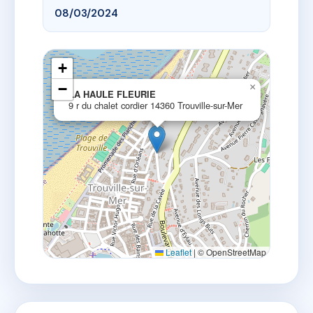
08/03/2024
+
−
×
LA HAULE FLEURIE
9 r du chalet cordier 14360 Trouville-sur-Mer
Leaflet
|
© OpenStreetMap