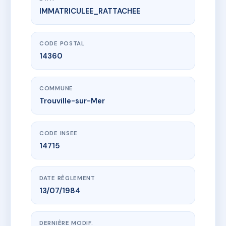
IMMATRICULEE_RATTACHEE
www.vme.plus/AC6441877
LA HAULE FLEURIE
9 r du chalet cordier
14360 Trouville-sur-Mer
CODE POSTAL
14360
COMMUNE
Trouville-sur-Mer
CODE INSEE
14715
DATE RÈGLEMENT
13/07/1984
DERNIÈRE MODIF.