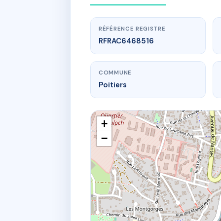
RÉFÉRENCE REGISTRE
RFRAC6468516
COMMUNE
Poitiers
+
−
www.
sdc d
11 r ga