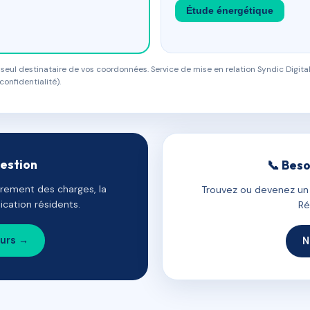
Étude énergétique
eul destinataire de vos coordonnées. Service de mise en relation Syndic Digital
confidentialité).
gestion
📞 Beso
uvrement des charges, la
Trouvez ou devenez un c
cation résidents.
Ré
ours →
N