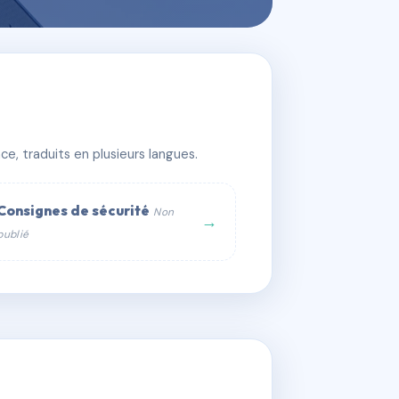
e, traduits en plusieurs langues.
Consignes de sécurité
Non
→
publié
web :
om