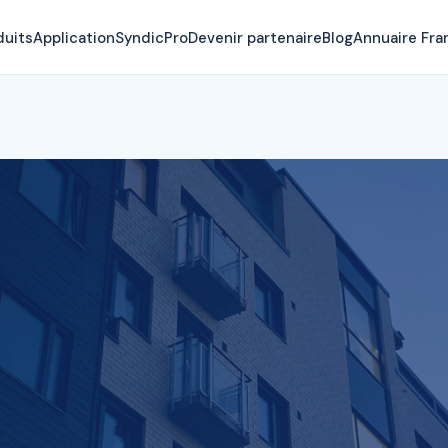
duits
Application
SyndicPro
Devenir partenaire
Blog
Annuaire Fra