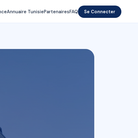
nce
Annuaire Tunisie
Partenaires
FAQ
Se Connecter