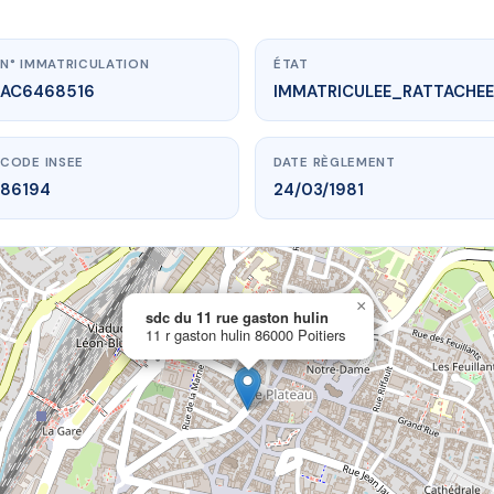
N° IMMATRICULATION
ÉTAT
AC6468516
IMMATRICULEE_RATTACHEE
CODE INSEE
DATE RÈGLEMENT
86194
24/03/1981
×
vme.plus/AC6468516
sdc du 11 rue gaston hulin
11 r gaston hulin 86000 Poitiers
u 11 rue gaston hulin
ston hulin
86000 Poitiers