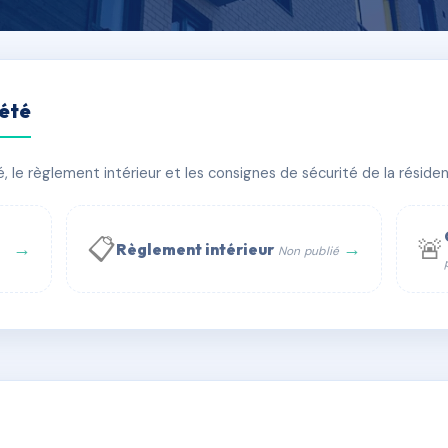
iété
ston hulin
le règlement intérieur et les consignes de sécurité de la résidenc
âtiment(s)
📋
🚨
→
→
Règlement intérieur
Non publié
 WhatsApp
✉ Email
té
rue Saint-Honoré, 75001 Paris - Tél. : +33 6 51 11 56 90 - 
AC6468516
🇫🇷
ww.syndic.digital - E-mail : syndic.digital@gmail.c