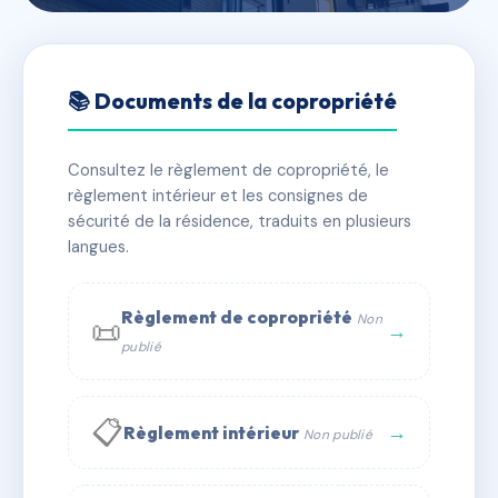
🇫🇷 RFRAC6497648
Les Balcons des Lavandous
📚 Documents de la copropriété
📍 184 imp du bosquet 30000 Nîmes
Consultez le règlement de copropriété, le
✓ Immatriculée
🏠 34 lots
🏗 1 bâtiment(s)
règlement intérieur et les consignes de
sécurité de la résidence, traduits en plusieurs
langues.
📞 Contacter Syndic Digital
💬 WhatsApp
✉ Email
Règlement de copropriété
Non
📜
→
publié
📋
→
Règlement intérieur
Non publié