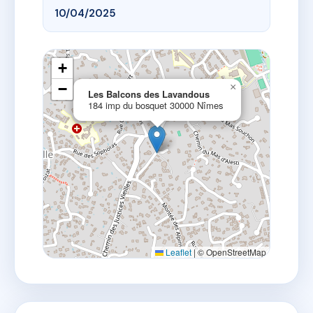
10/04/2025
+
−
×
Les Balcons des Lavandous
184 imp du bosquet 30000 Nîmes
Leaflet
|
© OpenStreetMap