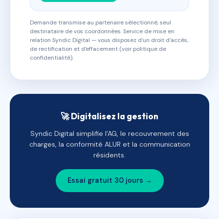
Demande transmise au partenaire sélectionné, seul
destinataire de vos coordonnées. Service de mise en
relation Syndic Digital — vous disposez d'un droit d'accès,
de rectification et d'effacement (voir politique de
confidentialité).
🚀 Digitalisez la gestion
Syndic Digital simplifie l'AG, le recouvrement des
charges, la conformité ALUR et la communication
résidents.
Essai gratuit 30 jours →