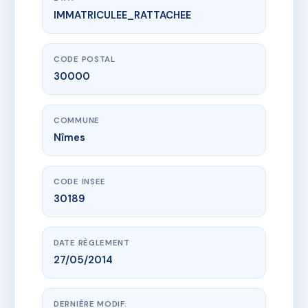
IMMATRICULEE_RATTACHEE
www.vme.plus/AC6497648
Les Balcons des Lavandous
184 imp du bosquet
30000 Nîmes
CODE POSTAL
30000
COMMUNE
Nîmes
CODE INSEE
30189
DATE RÈGLEMENT
27/05/2014
DERNIÈRE MODIF.