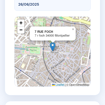
26/06/2025
+
−
×
7 RUE FOCH
7 r foch 34000 Montpellier
Leaflet
|
© OpenStreetMap