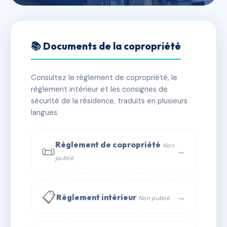
🇫🇷 RFRAC6507966
7 RUE FOCH
📚 Documents de la copropriété
📍 7 r foch 34000 Montpellier
Consultez le règlement de copropriété, le
✓ Immatriculée
🏠 12 lots
🏗 1 bâtiment(s)
règlement intérieur et les consignes de
sécurité de la résidence, traduits en plusieurs
langues.
📞 Contacter Syndic Digital
💬 WhatsApp
✉ Email
Règlement de copropriété
Non
📜
→
publié
📋
→
Règlement intérieur
Non publié