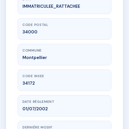
IMMATRICULEE_RATTACHEE
www.vme.plus/AC6507966
7 RUE FOCH
7 r foch
34000 Montpellier
CODE POSTAL
34000
COMMUNE
Montpellier
CODE INSEE
34172
DATE RÈGLEMENT
01/07/2002
DERNIÈRE MODIF.