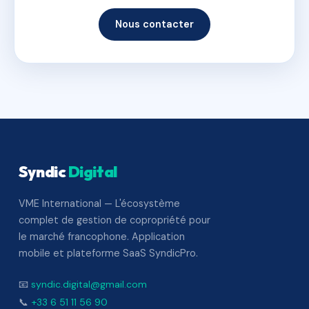
Nous contacter
Syndic
Digital
VME International — L'écosystème
complet de gestion de copropriété pour
le marché francophone. Application
mobile et plateforme SaaS SyndicPro.
📧
syndic.digital@gmail.com
📞
+33 6 51 11 56 90