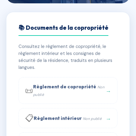
🇫🇷 RFRAC6523393
1 RUE DE BISCHWILLER
📚 Documents de la copropriété
📍 1 r de bischwiller 67000 STRASBOURG
Consultez le règlement de copropriété, le
✓ Immatriculée
🏠 35 lots
🏗 1 bâtiment(s)
règlement intérieur et les consignes de
sécurité de la résidence, traduits en plusieurs
langues.
📞 Contacter Syndic Digital
💬 WhatsApp
✉ Email
Règlement de copropriété
Non
📜
→
publié
📋
→
Règlement intérieur
Non publié