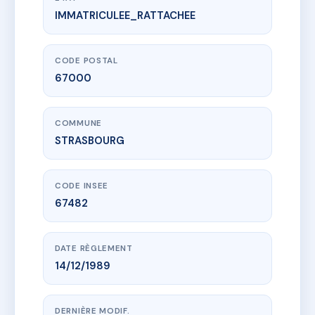
IMMATRICULEE_RATTACHEE
www.vme.plus/AC6523393
1 RUE DE BISCHWILLER
1 r de bischwiller
67000 STRASBOURG
CODE POSTAL
67000
COMMUNE
STRASBOURG
CODE INSEE
67482
DATE RÈGLEMENT
14/12/1989
DERNIÈRE MODIF.