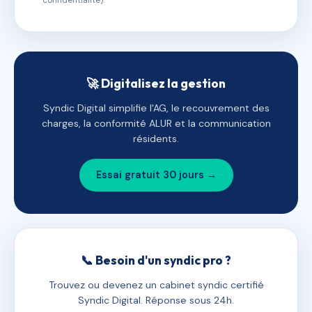
confidentialité).
🚀 Digitalisez la gestion
Syndic Digital simplifie l'AG, le recouvrement des
charges, la conformité ALUR et la communication
résidents.
Essai gratuit 30 jours →
📞 Besoin d'un syndic pro ?
Trouvez ou devenez un cabinet syndic certifié
Syndic Digital. Réponse sous 24h.