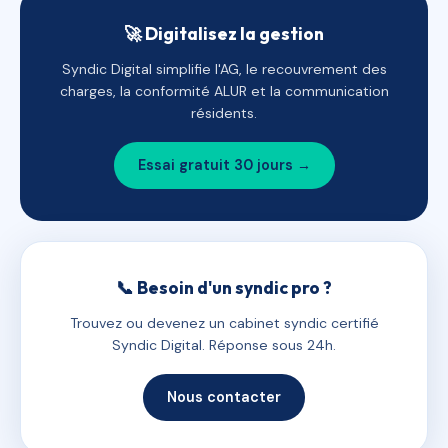
🚀 Digitalisez la gestion
Syndic Digital simplifie l'AG, le recouvrement des
charges, la conformité ALUR et la communication
résidents.
Essai gratuit 30 jours →
📞 Besoin d'un syndic pro ?
Trouvez ou devenez un cabinet syndic certifié
Syndic Digital. Réponse sous 24h.
Nous contacter