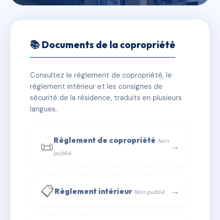
🇫🇷 RFRAC6528590
163 RUE FRANCOIS
📚 Documents de la copropriété
MITTERAND
Consultez le règlement de copropriété, le
📍 163 r du president francois mitterrand 91160
règlement intérieur et les consignes de
Longjumeau
sécurité de la résidence, traduits en plusieurs
✓ Immatriculée
langues.
🏠 7 lots
🏗 1 bâtiment(s)
📞 Contacter Syndic Digital
💬 WhatsApp
Règlement de copropriété
Non
📜
→
publié
✉ Email
📋
→
Règlement intérieur
Non publié