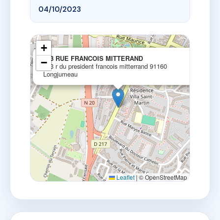
04/10/2023
+
×
163 RUE FRANCOIS MITTERAND
−
163 r du president francois mitterrand 91160
Longjumeau
Leaflet
|
© OpenStreetMap