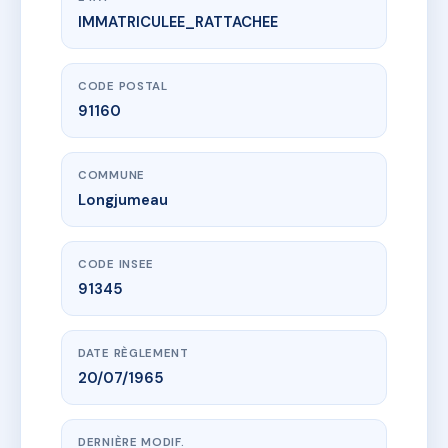
IMMATRICULEE_RATTACHEE
www.vme.plus/AC6528590
163 RUE FRANCOIS MITTERAND
163 r du president francois mitterrand
91160 Longjumeau
CODE POSTAL
91160
COMMUNE
Longjumeau
CODE INSEE
91345
DATE RÈGLEMENT
20/07/1965
DERNIÈRE MODIF.