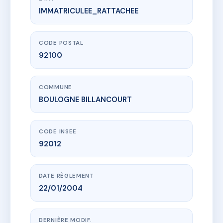
IMMATRICULEE_RATTACHEE
www.vme.plus/AC6579080
41 D'AGUESSEAU
41 Rue d'Aguesseau
92100 BOULOGNE BILLANCOURT
CODE POSTAL
92100
COMMUNE
BOULOGNE BILLANCOURT
CODE INSEE
92012
DATE RÈGLEMENT
22/01/2004
DERNIÈRE MODIF.