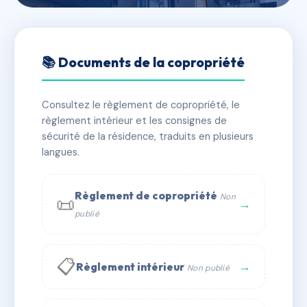
🇫🇷 RFRAC6579080
41 D'AGUESSEAU
📚 Documents de la copropriété
📍 41 rue d'Aguesseau 92100 BOULOGNE
BILLANCOURT
Consultez le règlement de copropriété, le
règlement intérieur et les consignes de
✓ Immatriculée
🏠 89 lots
🏗 3 bâtiment(s)
sécurité de la résidence, traduits en plusieurs
langues.
📞 Contacter Syndic Digital
💬 WhatsApp
Règlement de copropriété
Non
📜
✉ Email
→
publié
📋
→
Règlement intérieur
Non publié