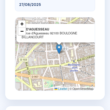
27/08/2025
+
×
41 D'AGUESSEAU
−
41 rue d'Aguesseau 92100 BOULOGNE
BILLANCOURT
Leaflet
|
© OpenStreetMap