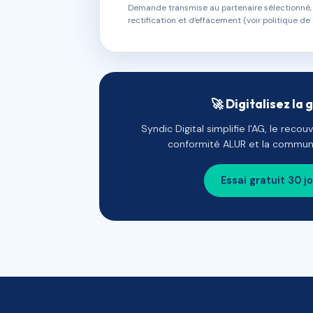
Demande transmise au partenaire sélectionné, s
rectification et d'effacement (voir politique de 
🚀 Digitalisez la 
Syndic Digital simplifie l'AG, le reco
conformité ALUR et la communi
Essai gratuit 30 j