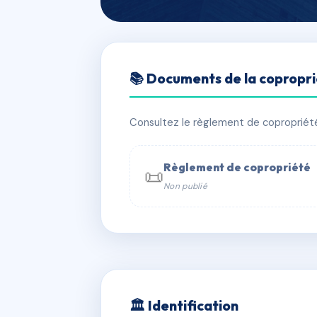
🇫🇷 RFRAC6594337
📚 Documents de la copropr
21 BOULEVARD
📍 21 BOULEVARD THIERS 21000 DIJ
Consultez le règlement de copropriété, 
✓ Immatriculée
🏠 4 lots
🏗 1 bâ
Règlement de copropriété
📜
Non publié
📞 Contacter Syndic Digital

Coproprié
229 
N°
w
🏛 Identification