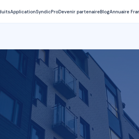
duits
Application
SyndicPro
Devenir partenaire
Blog
Annuaire Fra