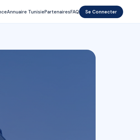
nce
Annuaire Tunisie
Partenaires
FAQ
Se Connecter