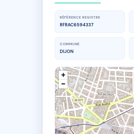
RÉFÉRENCE REGISTRE
RFRAC6594337
COMMUNE
DIJON
+
−
www.
21 BOUL
21 Boul