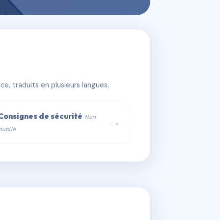
e, traduits en plusieurs langues.
Consignes de sécurité
Non
→
publié
web :
om