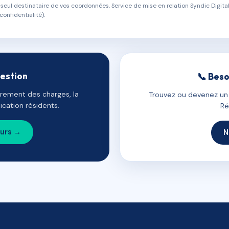
eul destinataire de vos coordonnées. Service de mise en relation Syndic Digital
confidentialité).
gestion
📞 Beso
uvrement des charges, la
Trouvez ou devenez un c
cation résidents.
Ré
ours →
N