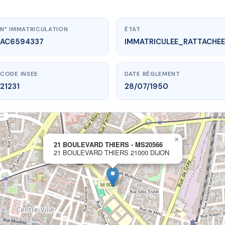
N° IMMATRICULATION
ÉTAT
AC6594337
IMMATRICULEE_RATTACHEE
CODE INSEE
DATE RÈGLEMENT
21231
28/07/1950
×
vme.plus/AC6594337
21 BOULEVARD THIERS - MS20566
21 BOULEVARD THIERS 21000 DIJON
EVARD THIERS - MS20566
evard Thiers
21000 DIJON