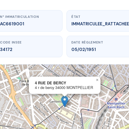
N° IMMATRICULATION
ÉTAT
AC6619001
IMMATRICULEE_RATTACHEE
CODE INSEE
DATE RÈGLEMENT
34172
05/02/1951
×
vme.plus/AC6619001
4 RUE DE BERCY
4 r de bercy 34000 MONTPELLIER
4 RUE DE BERCY
bercy
34000 MONTPELLIER