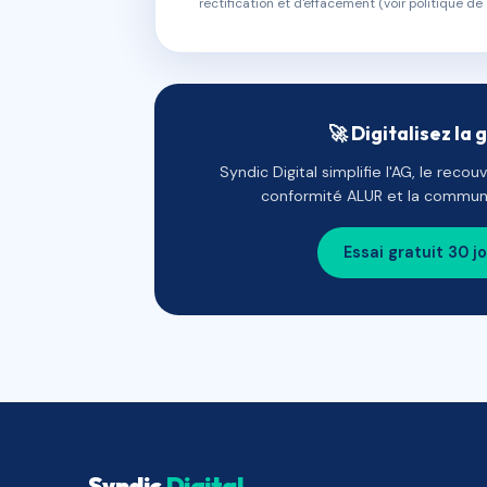
rectification et d'effacement (voir politique de 
🚀 Digitalisez la 
Syndic Digital simplifie l'AG, le reco
conformité ALUR et la communi
Essai gratuit 30 j
Syndic
Digital