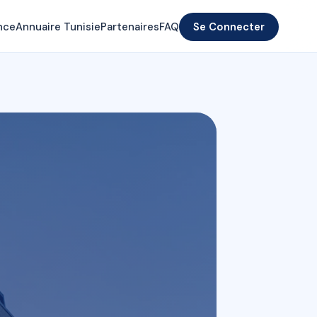
nce
Annuaire Tunisie
Partenaires
FAQ
Se Connecter