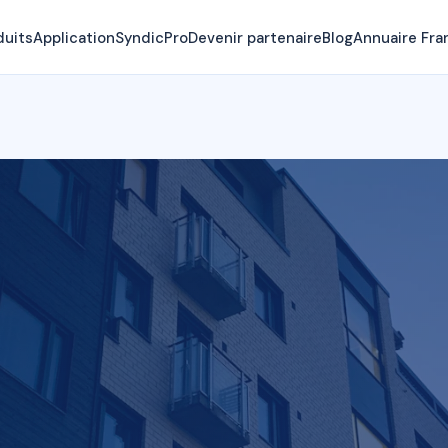
duits
Application
SyndicPro
Devenir partenaire
Blog
Annuaire Fra