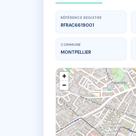
RÉFÉRENCE REGISTRE
RFRAC6619001
COMMUNE
MONTPELLIER
+
−
www.
4 r de 