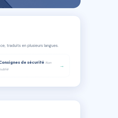
e, traduits en plusieurs langues.
Consignes de sécurité
Non
→
publié
web :
om