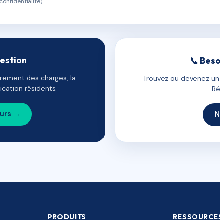
confidentialité).
gestion
📞 Beso
uvrement des charges, la
Trouvez ou devenez un c
cation résidents.
Ré
ours →
N
PRODUITS
RESSOURCE