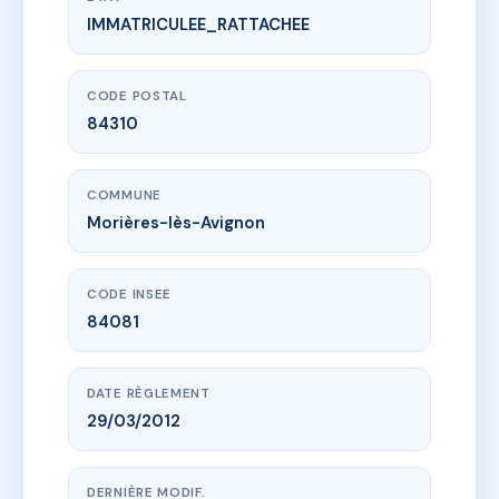
IMMATRICULEE_RATTACHEE
www.vme.plus/AC6632038
SDC PAUL AYMARD B MORIERES LES AVIGNON
2 r de la clef des champs
84310 Morières-lès-Avignon
CODE POSTAL
84310
COMMUNE
Morières-lès-Avignon
CODE INSEE
84081
DATE RÈGLEMENT
29/03/2012
DERNIÈRE MODIF.