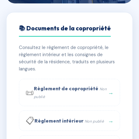
🇫🇷 RFRAC6632038
SDC PAUL AYMARD B
📚 Documents de la copropriété
MORIERES LES AVIGNON
Consultez le règlement de copropriété, le
📍 2 r de la clef des champs 84310 Morières-lès-
règlement intérieur et les consignes de
Avignon
sécurité de la résidence, traduits en plusieurs
✓ Immatriculée
langues.
🏠 63 lots
🏗 1 bâtiment(s)
📞 Contacter Syndic Digital
💬 WhatsApp
Règlement de copropriété
Non
📜
→
publié
✉ Email
📋
→
Règlement intérieur
Non publié