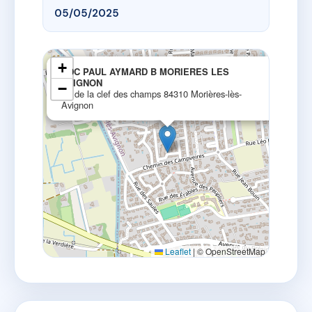
05/05/2025
×
+
SDC PAUL AYMARD B MORIERES LES
AVIGNON
−
2 r de la clef des champs 84310 Morières-lès-
Avignon
Leaflet
|
© OpenStreetMap