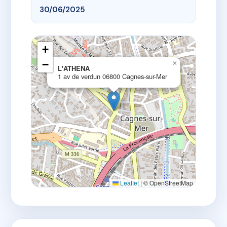
30/06/2025
+
−
×
L'ATHENA
1 av de verdun 06800 Cagnes-sur-Mer
Leaflet
|
© OpenStreetMap