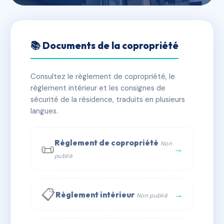
🇫🇷 RFRAC6645246
L'ATHENA
📚 Documents de la copropriété
📍 1 av de verdun 06800 Cagnes-sur-Mer
Consultez le règlement de copropriété, le
✓ Immatriculée
🏠 46 lots
🏗 1 bâtiment(s)
règlement intérieur et les consignes de
sécurité de la résidence, traduits en plusieurs
langues.
📞 Contacter Syndic Digital
💬 WhatsApp
✉ Email
Règlement de copropriété
Non
📜
→
publié
📋
→
Règlement intérieur
Non publié