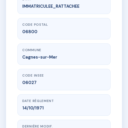
IMMATRICULEE_RATTACHEE
www.vme.plus/AC6645246
L'ATHENA
1 av de verdun
06800 Cagnes-sur-Mer
CODE POSTAL
06800
COMMUNE
Cagnes-sur-Mer
CODE INSEE
06027
DATE RÈGLEMENT
14/10/1971
DERNIÈRE MODIF.