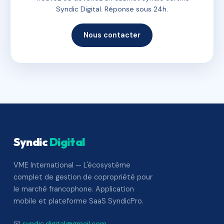
Syndic Digital. Réponse sous 24h.
Nous contacter
Syndic
Digital
VME International — L'écosystème
complet de gestion de copropriété pour
le marché francophone. Application
mobile et plateforme SaaS SyndicPro.
📧
syndic.digital@gmail.com