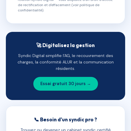
de rectification et d'effacement (voir politique de
confidentialité).
🚀 Digitalisez la gestion
Syndic Digital simplifie l'AG, le recouvrement des
charges, la conformité ALUR et la communication
résidents.
Essai gratuit 30 jours →
📞 Besoin d'un syndic pro ?
Trouvez ou devenez un cabinet syndic certifié