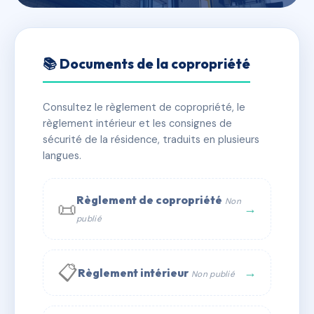
🇫🇷 RFRAC6647556
LES TURONES
📚 Documents de la copropriété
📍 12 r simier 37000 Tours
Consultez le règlement de copropriété, le
✓ Immatriculée
🏠 86 lots
🏗 2 bâtiment(s)
règlement intérieur et les consignes de
sécurité de la résidence, traduits en plusieurs
langues.
📞 Contacter Syndic Digital
💬 WhatsApp
✉ Email
Règlement de copropriété
Non
📜
→
publié
📋
→
Règlement intérieur
Non publié