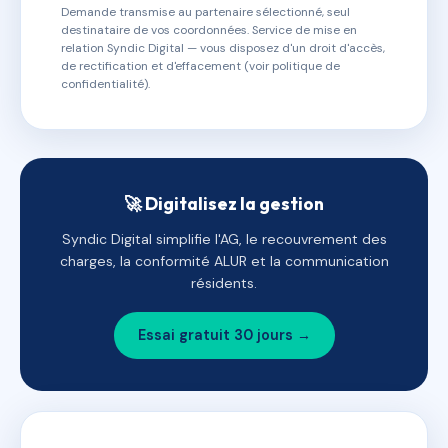
Demande transmise au partenaire sélectionné, seul
destinataire de vos coordonnées. Service de mise en
relation Syndic Digital — vous disposez d'un droit d'accès,
de rectification et d'effacement (voir politique de
confidentialité).
🚀 Digitalisez la gestion
Syndic Digital simplifie l'AG, le recouvrement des
charges, la conformité ALUR et la communication
résidents.
Essai gratuit 30 jours →