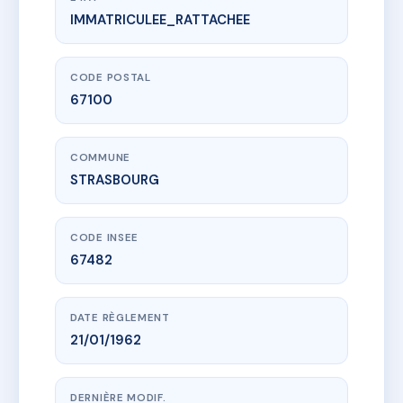
IMMATRICULEE_RATTACHEE
www.vme.plus/AC6654891
LE SCHWARBER
8 r du languedoc
67100 STRASBOURG
CODE POSTAL
67100
COMMUNE
STRASBOURG
CODE INSEE
67482
DATE RÈGLEMENT
21/01/1962
DERNIÈRE MODIF.