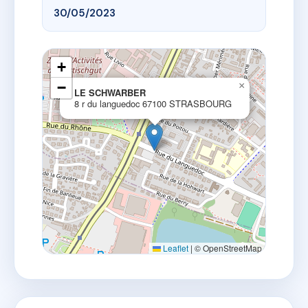
30/05/2023
+
−
×
LE SCHWARBER
8 r du languedoc 67100 STRASBOURG
Leaflet
|
© OpenStreetMap