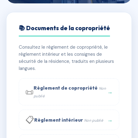
🇫🇷 RFRAC6654891
LE SCHWARBER
📚 Documents de la copropriété
📍 8 r du languedoc 67100 STRASBOURG
Consultez le règlement de copropriété, le
✓ Immatriculée
🏠 60 lots
🏗 1 bâtiment(s)
règlement intérieur et les consignes de
sécurité de la résidence, traduits en plusieurs
langues.
📞 Contacter Syndic Digital
💬 WhatsApp
✉ Email
Règlement de copropriété
Non
📜
→
publié
📋
→
Règlement intérieur
Non publié