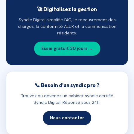
🚀 Digitalisez la gestion
Syndic Digital simplifie l'AG, le recouvrement des
charges, la conformité ALUR et la communication
résidents.
Essai gratuit 30 jours →
📞 Besoin d'un syndic pro ?
Trouvez ou devenez un cabinet syndic certifié
Syndic Digital. Réponse sous 24h.
Nous contacter