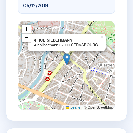
05/12/2019
+
−
×
4 RUE SILBERMANN
4 r silbermann 67000 STRASBOURG
Leaflet
|
© OpenStreetMap