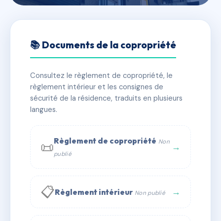
🇫🇷 RFRAC6655542
4 RUE SILBERMANN
📚 Documents de la copropriété
📍 4 r silbermann 67000 STRASBOURG
Consultez le règlement de copropriété, le
✓ Immatriculée
🏠 37 lots
🏗 1 bâtiment(s)
règlement intérieur et les consignes de
sécurité de la résidence, traduits en plusieurs
langues.
📞 Contacter Syndic Digital
💬 WhatsApp
✉ Email
Règlement de copropriété
Non
📜
→
publié
📋
→
Règlement intérieur
Non publié