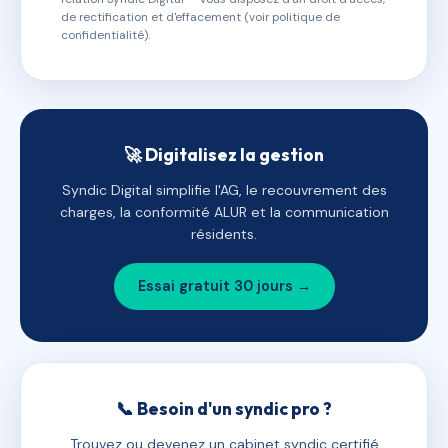
de rectification et d'effacement (voir politique de
confidentialité).
🚀 Digitalisez la gestion
Syndic Digital simplifie l'AG, le recouvrement des
charges, la conformité ALUR et la communication
résidents.
Essai gratuit 30 jours →
📞 Besoin d'un syndic pro ?
Trouvez ou devenez un cabinet syndic certifié