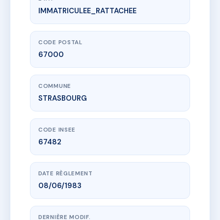
IMMATRICULEE_RATTACHEE
www.vme.plus/AC6655542
4 RUE SILBERMANN
4 r silbermann
67000 STRASBOURG
CODE POSTAL
67000
COMMUNE
STRASBOURG
CODE INSEE
67482
DATE RÈGLEMENT
08/06/1983
DERNIÈRE MODIF.