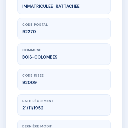
IMMATRICULEE_RATTACHEE
www.vme.plus/AC6661318
SDC AMIRAL COURBET (10 RUE)
10 r de l'amiral courbet
92270 BOIS-COLOMBES
CODE POSTAL
92270
COMMUNE
BOIS-COLOMBES
CODE INSEE
92009
DATE RÈGLEMENT
21/11/1952
DERNIÈRE MODIF.