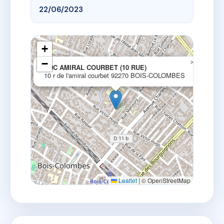
22/06/2023
+
−
×
SDC AMIRAL COURBET (10 RUE)
10 r de l'amiral courbet 92270 BOIS-COLOMBES
Leaflet
|
© OpenStreetMap