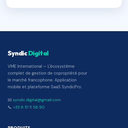
Syndic
Digital
VME International — L'écosystème
complet de gestion de copropriété pour
le marché francophone. Application
mobile et plateforme SaaS SyndicPro.
📧
syndic.digital@gmail.com
📞
+33 6 51 11 56 90
PRODUITS