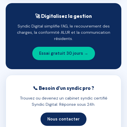
🚀 Digitalisez la gestion
Syndic Digital simplifie l'AG, le recouvrement des
charges, la conformité ALUR et la communication
résidents.
Essai gratuit 30 jours →
📞 Besoin d'un syndic pro ?
Trouvez ou devenez un cabinet syndic certifié
Syndic Digital. Réponse sous 24h.
Nous contacter