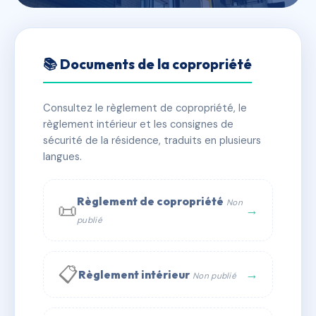
🇫🇷 RFRAC6661318
SDC AMIRAL COURBET (10
📚 Documents de la copropriété
RUE)
Consultez le règlement de copropriété, le
📍 10 r de l'amiral courbet 92270 BOIS-COLOMBES
règlement intérieur et les consignes de
✓ Immatriculée
🏠 11 lots
🏗 1 bâtiment(s)
sécurité de la résidence, traduits en plusieurs
langues.
📞 Contacter Syndic Digital
💬 WhatsApp
Règlement de copropriété
Non
📜
✉ Email
→
publié
📋
→
Règlement intérieur
Non publié