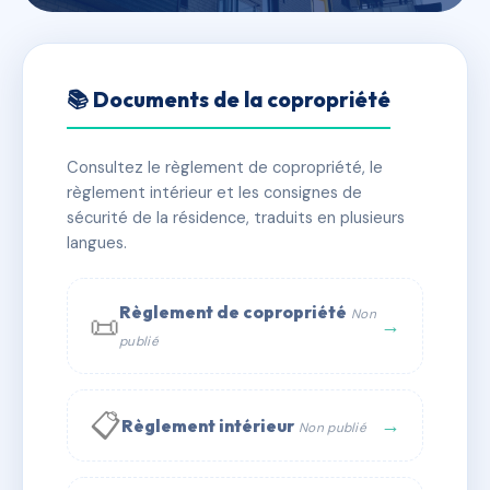
🇫🇷 RFRAC6684674
SDC 179 RUE DE BAGNOLET
📚 Documents de la copropriété
📍 179 r de bagnolet 75020 Paris
Consultez le règlement de copropriété, le
✓ Immatriculée
🏠 25 lots
🏗 1 bâtiment(s)
règlement intérieur et les consignes de
sécurité de la résidence, traduits en plusieurs
langues.
📞 Contacter Syndic Digital
💬 WhatsApp
✉ Email
Règlement de copropriété
Non
📜
→
publié
📋
→
Règlement intérieur
Non publié