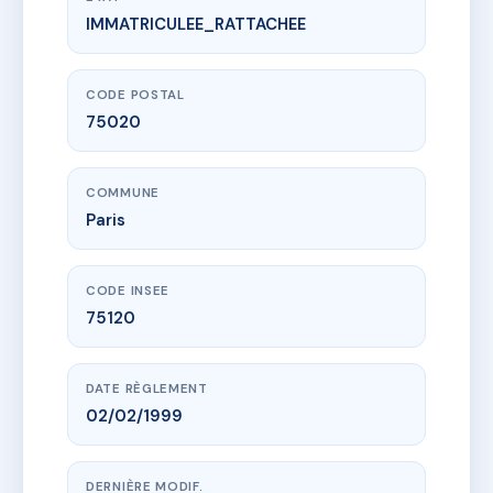
IMMATRICULEE_RATTACHEE
www.vme.plus/AC6684674
SDC 179 RUE DE BAGNOLET
179 r de bagnolet
75020 Paris
CODE POSTAL
75020
COMMUNE
Paris
CODE INSEE
75120
DATE RÈGLEMENT
02/02/1999
DERNIÈRE MODIF.