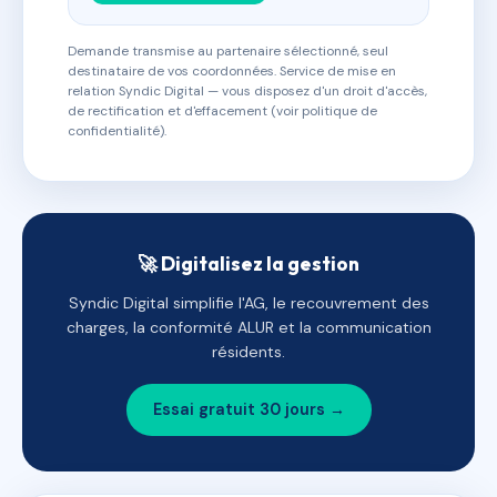
Demande transmise au partenaire sélectionné, seul
destinataire de vos coordonnées. Service de mise en
relation Syndic Digital — vous disposez d'un droit d'accès,
de rectification et d'effacement (voir politique de
confidentialité).
🚀 Digitalisez la gestion
Syndic Digital simplifie l'AG, le recouvrement des
charges, la conformité ALUR et la communication
résidents.
Essai gratuit 30 jours →