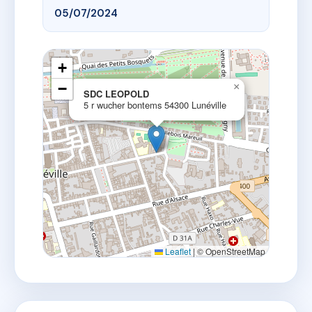
05/07/2024
+
−
×
SDC LEOPOLD
5 r wucher bontems 54300 Lunéville
Leaflet
|
© OpenStreetMap