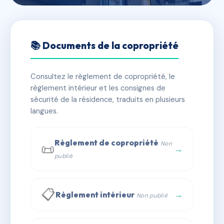
🇫🇷 RFRAC6712970
SDC LEOPOLD
📚 Documents de la copropriété
📍 5 r wucher bontems 54300 Lunéville
Consultez le règlement de copropriété, le
✓ Immatriculée
🏠 47 lots
🏗 2 bâtiment(s)
règlement intérieur et les consignes de
sécurité de la résidence, traduits en plusieurs
langues.
📞 Contacter Syndic Digital
💬 WhatsApp
✉ Email
Règlement de copropriété
Non
📜
→
publié
📋
→
Règlement intérieur
Non publié