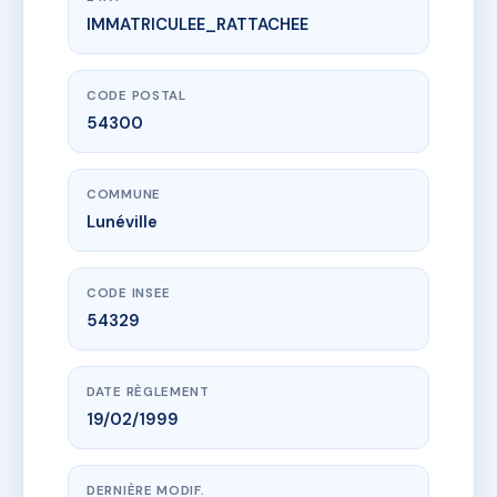
IMMATRICULEE_RATTACHEE
www.vme.plus/AC6712970
SDC LEOPOLD
5 r wucher bontems
54300 Lunéville
CODE POSTAL
54300
COMMUNE
Lunéville
CODE INSEE
54329
DATE RÈGLEMENT
19/02/1999
DERNIÈRE MODIF.