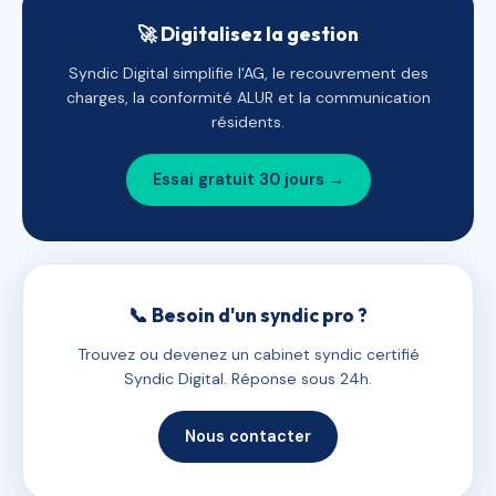
🚀 Digitalisez la gestion
Syndic Digital simplifie l'AG, le recouvrement des
charges, la conformité ALUR et la communication
résidents.
Essai gratuit 30 jours →
📞 Besoin d'un syndic pro ?
Trouvez ou devenez un cabinet syndic certifié
Syndic Digital. Réponse sous 24h.
Nous contacter