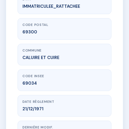
IMMATRICULEE_RATTACHEE
www.vme.plus/AC6731376
5 MONTEE DU BELVEDERE
5 mte du belvedere
69300 CALUIRE ET CUIRE
CODE POSTAL
69300
COMMUNE
CALUIRE ET CUIRE
CODE INSEE
69034
DATE RÈGLEMENT
21/12/1971
DERNIÈRE MODIF.