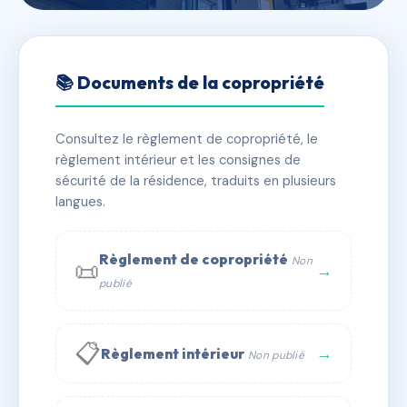
🇫🇷 RFRAC6731376
5 MONTEE DU BELVEDERE
📚 Documents de la copropriété
📍 5 mte du belvedere 69300 CALUIRE ET CUIRE
Consultez le règlement de copropriété, le
✓ Immatriculée
🏠 8 lots
🏗 1 bâtiment(s)
règlement intérieur et les consignes de
sécurité de la résidence, traduits en plusieurs
langues.
📞 Contacter Syndic Digital
💬 WhatsApp
✉ Email
Règlement de copropriété
Non
📜
→
publié
📋
→
Règlement intérieur
Non publié