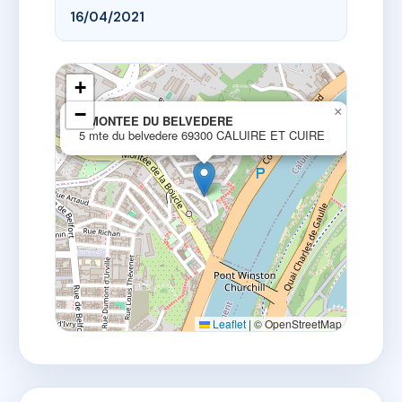
16/04/2021
+
−
×
5 MONTEE DU BELVEDERE
5 mte du belvedere 69300 CALUIRE ET CUIRE
Leaflet
|
© OpenStreetMap