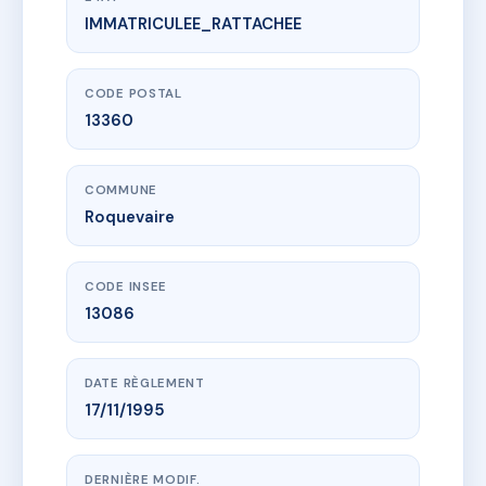
IMMATRICULEE_RATTACHEE
www.vme.plus/AC6754055
LOU FELIBRE / ROQUEVAIRE
19 r marechal foch
13360 Roquevaire
CODE POSTAL
13360
COMMUNE
Roquevaire
CODE INSEE
13086
DATE RÈGLEMENT
17/11/1995
DERNIÈRE MODIF.