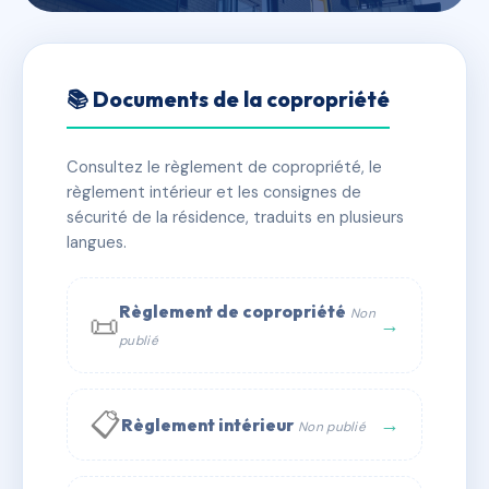
🇫🇷 RFRAC6754055
LOU FELIBRE / ROQUEVAIRE
📚 Documents de la copropriété
📍 19 r marechal foch 13360 Roquevaire
Consultez le règlement de copropriété, le
✓ Immatriculée
🏠 10 lots
🏗 1 bâtiment(s)
règlement intérieur et les consignes de
sécurité de la résidence, traduits en plusieurs
langues.
📞 Contacter Syndic Digital
💬 WhatsApp
✉ Email
Règlement de copropriété
Non
📜
→
publié
📋
→
Règlement intérieur
Non publié