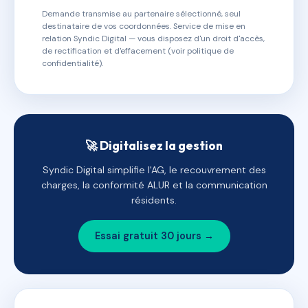
Demande transmise au partenaire sélectionné, seul
destinataire de vos coordonnées. Service de mise en
relation Syndic Digital — vous disposez d'un droit d'accès,
de rectification et d'effacement (voir politique de
confidentialité).
🚀 Digitalisez la gestion
Syndic Digital simplifie l'AG, le recouvrement des
charges, la conformité ALUR et la communication
résidents.
Essai gratuit 30 jours →